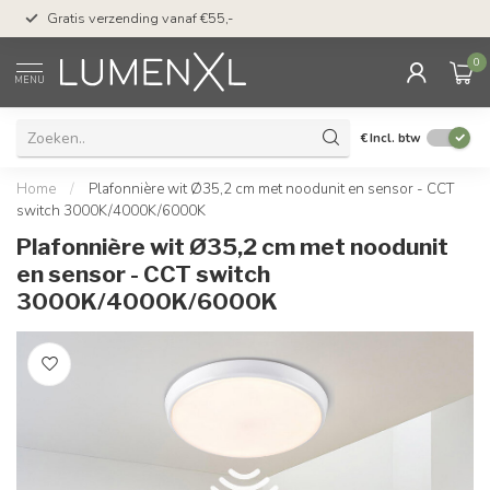
50 dagen bedenktijd &
Gratis verzending vanaf €55,-
met Klarna
0
MENU
€
Incl. btw
Home
/
Plafonnière wit Ø35,2 cm met noodunit en sensor - CCT
switch 3000K/4000K/6000K
Plafonnière wit Ø35,2 cm met noodunit
en sensor - CCT switch
3000K/4000K/6000K