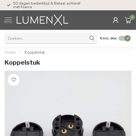
Tel: ma-do tot 23.00, vr tot 21.00, za tot
17.00 uur
0
MENU
€
Incl. btw
Home
/
Koppelstuk
Koppelstuk