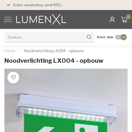
50 dagen bedenktijd &
Gratis verzending vanaf €55,-
met Klarna
0
MENU
€
Incl. btw
Home
/
Noodverlichting LX004 - opbouw
Noodverlichting LX004 - opbouw