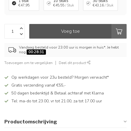
1 stuk
10 Stuks
30 Stuks
€47,95
€45,55
/ Stuk
€43,16
/ Stuk
Voeg toe
Vandaag besteld voor 23.00 uur is morgen in huis*. Je hebt
nog
00:28:31
Toevoegen om te vergelijken
Deel dit product
Op werkdagen voor 23u besteld? Morgen verwacht*
Gratis verzending vanaf €55,-
50 dagen bedenktijd & Betaal achteraf met Klarna
Tel: ma-do tot 23.00, vr tot 21.00, za tot 17.00 uur
Productomschrijving