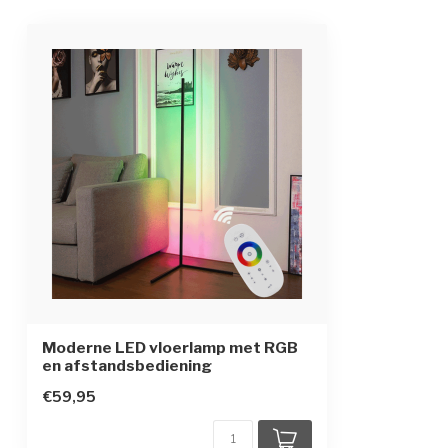
Kleur
zwart
Bediening
afstandsbedien
Bereik afstandsbediening
20-30 meter
Moderne LED vloerlamp met RGB
en afstandsbediening
€59,95