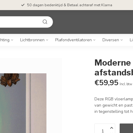
50 dagen bedenktijd & Betaal achteraf met Klarna
chting
Lichtbronnen
Plafondventilatoren
Diversen
L
Moderne 
afstands
€59,95
Incl. btw
Deze RGB vloerlamp 
van gewicht en past 
in tegenstelling tot