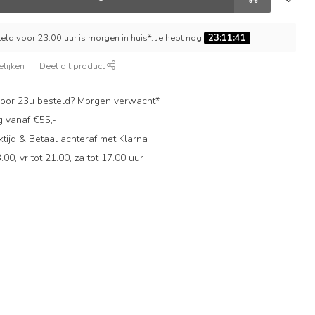
ld voor 23.00 uur is morgen in huis*. Je hebt nog
23:11:40
lijken
Deel dit product
oor 23u besteld? Morgen verwacht*
g vanaf €55,-
ijd & Betaal achteraf met Klarna
.00, vr tot 21.00, za tot 17.00 uur