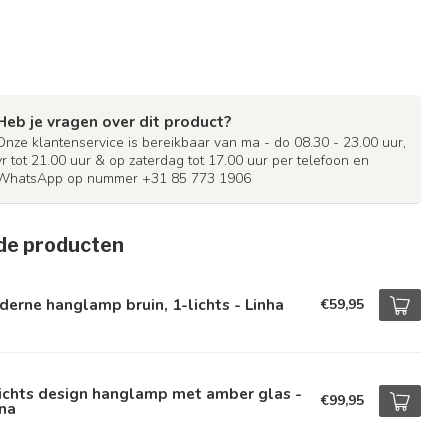
Heb je vragen over dit product?
Onze klantenservice is bereikbaar van ma - do 08.30 - 23.00 uur,
vr tot 21.00 uur & op zaterdag tot 17.00 uur per telefoon en
WhatsApp op nummer +31 85 773 1906
de producten
erne hanglamp bruin, 1-lichts - Linha
€59,95
ichts design hanglamp met amber glas -
€99,95
na