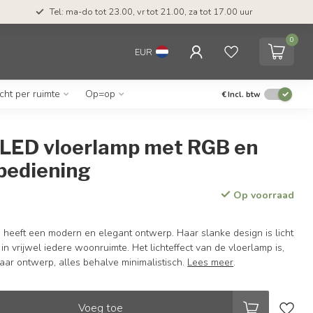
Tel: ma-do tot 23.00, vr tot 21.00, za tot 17.00 uur
0
EUR
icht per ruimte
Op=op
€
Incl. btw
LED vloerlamp met RGB en
bediening
Op voorraad
heeft een modern en elegant ontwerp. Haar slanke design is licht
in vrijwel iedere woonruimte. Het lichteffect van de vloerlamp is,
 haar ontwerp, alles behalve minimalistisch.
Lees meer
.
Voeg toe