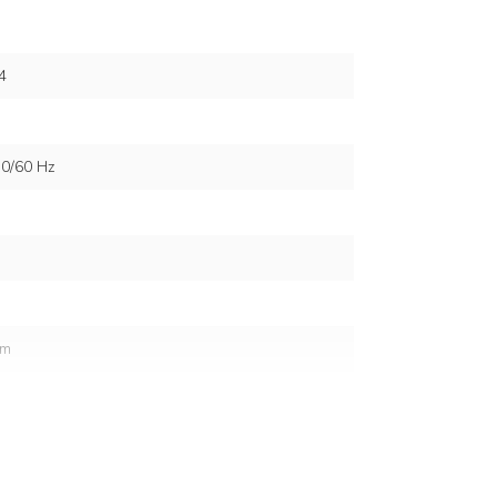
4
0/60 Hz
cm