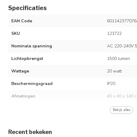
Specificaties
EAN Code
601142377076
SKU
123722
Nominale spanning
AC 220-240V 5
Lichtopbrengst
1500 lumen
Wattage
20 watt
Beschermingsgraad
IP20
Afmetingen
40 x 40 x 140 
Materiaal
ijzer/acryl
Bekijk alles
Lengte snoer
250 cm
Recent bekeken
Dimbaar