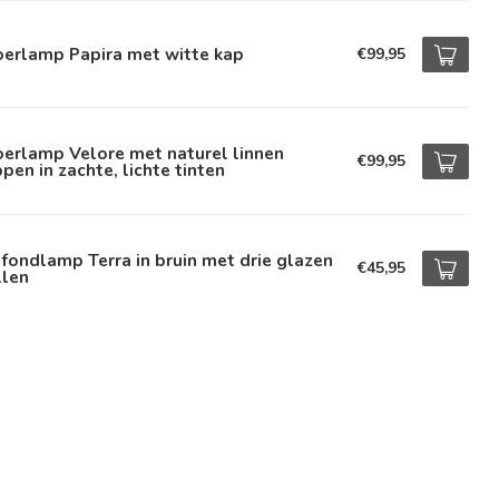
oerlamp Papira met witte kap
€99,95
erlamp Velore met naturel linnen
€99,95
pen in zachte, lichte tinten
fondlamp Terra in bruin met drie glazen
€45,95
llen