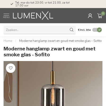
Tel: ma-do tot 23.00, vr tot 21.00, za tot
17.00 uur
0
MENU
€
Incl. btw
Home
/
Moderne hanglamp zwart en goud met smoke glas - Sofito
Moderne hanglamp zwart en goud met
smoke glas - Sofito