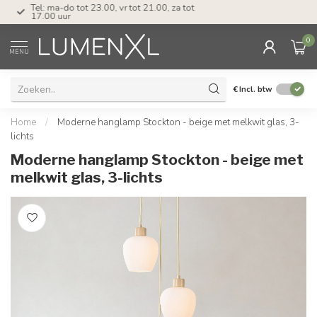
Tel: ma-do tot 23.00, vr tot 21.00, za tot
17.00 uur
0
MENU
€
Incl. btw
Home
/
Moderne hanglamp Stockton - beige met melkwit glas, 3-
lichts
Moderne hanglamp Stockton - beige met
melkwit glas, 3-lichts