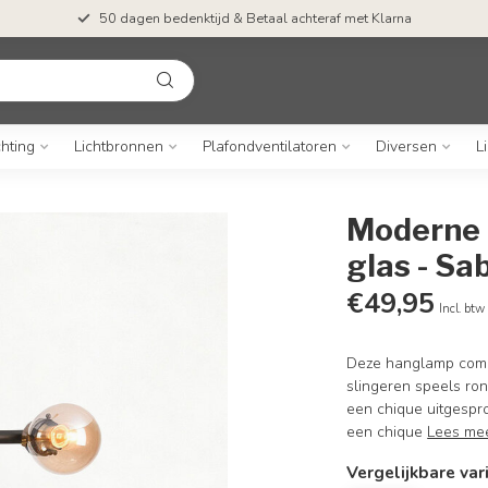
50 dagen bedenktijd & Betaal achteraf met Klarna
chting
Lichtbronnen
Plafondventilatoren
Diversen
L
Moderne 
glas - Sa
€49,95
Incl. btw
Deze hanglamp combi
slingeren speels ro
een chique uitgespro
een chique
Lees me
Vergelijkbare var