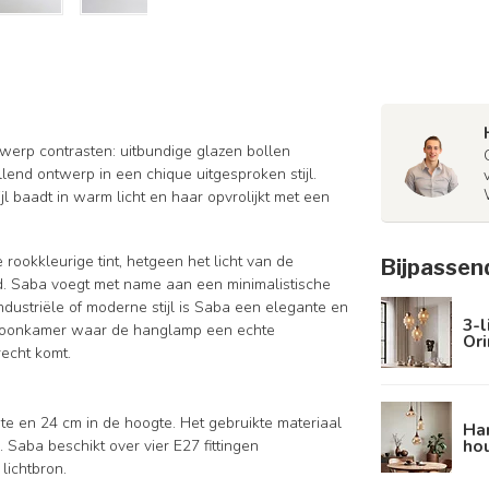
werp contrasten: uitbundige glazen bollen
lend ontwerp in een chique uitgesproken stijl.
jl baadt in warm licht en haar opvrolijkt met een
rookkleurige tint, hetgeen het licht van de
Bijpassen
d. Saba voegt met name aan een minimalistische
dustriële of moderne stijl is Saba een elegante en
3-l
e woonkamer waar de hanglamp een echte
Ori
recht komt.
te en 24 cm in de hoogte. Het gebruikte materiaal
Ha
hou
. Saba beschikt over vier E27 fittingen
lichtbron.