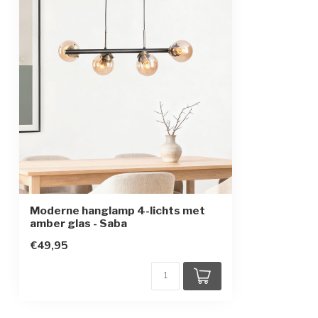
In hoogte verstelbaar
Beschermingsgraad
IP20
Beschermingsklasse
1
Sensor
Moderne hanglamp 4-lichts met
amber glas - Saba
€49,95