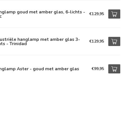
nglamp goud met amber glas, 6-lichts -
€129,95
c
ustriële hanglamp met amber glas 3-
€129,95
hts - Trinidad
nglamp Aster - goud met amber glas
€99,95