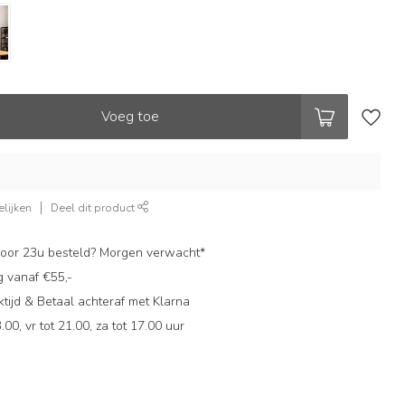
Voeg toe
lijken
Deel dit product
oor 23u besteld? Morgen verwacht*
g vanaf €55,-
ijd & Betaal achteraf met Klarna
.00, vr tot 21.00, za tot 17.00 uur