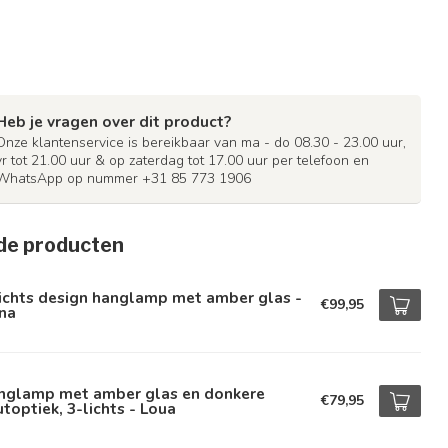
Heb je vragen over dit product?
Onze klantenservice is bereikbaar van ma - do 08.30 - 23.00 uur,
vr tot 21.00 uur & op zaterdag tot 17.00 uur per telefoon en
WhatsApp op nummer +31 85 773 1906
de producten
ichts design hanglamp met amber glas -
€99,95
na
nglamp met amber glas en donkere
€79,95
toptiek, 3-lichts - Loua