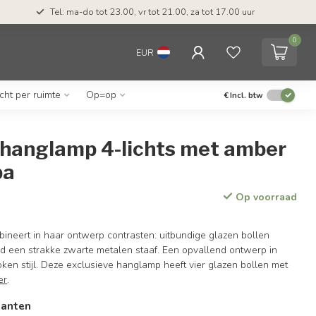
Tel: ma-do tot 23.00, vr tot 21.00, za tot 17.00 uur
0
EUR
icht per ruimte
Op=op
€
Incl. btw
hanglamp 4-lichts met amber
ba
Op voorraad
neert in haar ontwerp contrasten: uitbundige glazen bollen
nd een strakke zwarte metalen staaf. Een opvallend ontwerp in
ken stijl. Deze exclusieve hanglamp heeft vier glazen bollen met
er
.
ianten