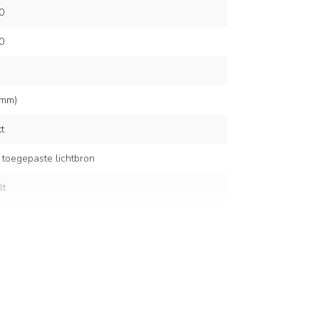
0
0
 mm)
t
 toegepaste lichtbron
lt
m