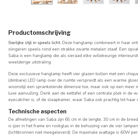
Productomschrijving
Sierlijke stijl in speels licht.
Deze hanglamp combineert in haar ont
slingeren speels rond een strakke zwarte metalen staaf. Een opval
Saba is een hanglamp die als sieraad elke willekeurige interieursti
weelderige uitstraling.
Deze exclusieve hanglamp heeft vier glazen bollen met een chique 
(dimbare) LED lamp over de ruimte verspreidt als een warme gloe
woonstijl een sprankelende dimensie toe, maar ook op een meer in
luxe aanvulling. Denk aan de eettafel of een centrale plek in d
eyecatcher is, of de slaapkamer, waar Saba ook prachtig tot haar 
Technische aspecten
De afmetingen van Saba zijn 65 cm in de lengte, 30 cm in de breed
is ijzer in het frame en rookglas in de behuizing van de vier lampen
(lichtbronnen niet meegeleverd). De maximale wattage is 60W per 