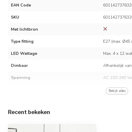
EAN Code
601142737632
SKU
601142737632
Met lichtbron
Type fitting
E27 (max. Ø45
LED Wattage
Max. 4 x 12 wat
Dimbaar
Afhankelijk van
Spanning
AC 220-240 Vo
Frequentie
50/60 Hz
Bekijk alles
Kleur armatuur
Zwart
Recent bekeken
Materiaal
IJzer en glas
Afmetingen
65 x 30 x 24 c