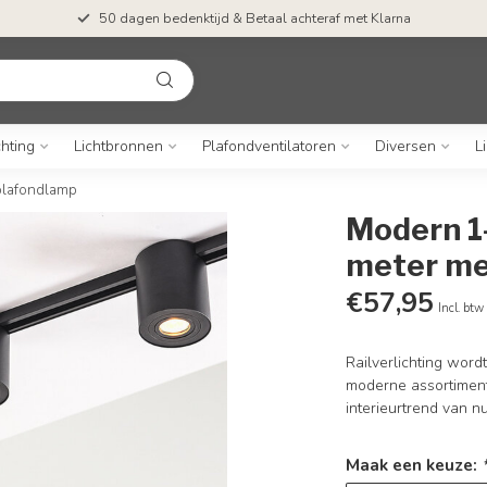
50 dagen bedenktijd & Betaal achteraf met Klarna
chting
Lichtbronnen
Plafondventilatoren
Diversen
L
 plafondlamp
Modern 1-
meter met
€57,95
Incl. btw
Railverlichting word
moderne assortiment 
interieurtrend van n
Maak een keuze: