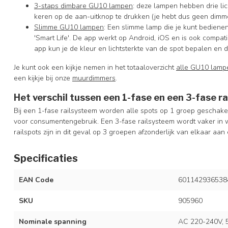
3-staps dimbare GU10 lampen
: deze lampen hebben drie li
keren op de aan-uitknop te drukken (je hebt dus geen dimme
Slimme GU10 lampen
: Een slimme lamp die je kunt bedienen
'Smart Life'. De app werkt op Android, iOS en is ook comp
app kun je de kleur en lichtsterkte van de spot bepalen en 
Je kunt ook een kijkje nemen in het totaaloverzicht
alle GU10 lamp
een kijkje bij onze
muurdimmers
.
Het verschil tussen een 1-fase en een 3-fase r
Bij een 1-fase railsysteem worden alle spots op 1 groep geschakel
voor consumentengebruik. Een 3-fase railsysteem wordt vaker in w
railspots zijn in dit geval op 3 groepen afzonderlijk van elkaar aan 
Specificaties
EAN Code
601142936538
SKU
905960
Nominale spanning
AC 220-240V, 