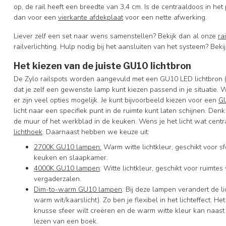
op, de rail heeft een breedte van 3,4 cm. Is de centraaldoos in het
dan voor een
vierkante afdekplaat
voor een nette afwerking.
Liever zelf een set naar wens samenstellen? Bekijk dan al onze
ra
railverlichting. Hulp nodig bij het aansluiten van het systeem? Beki
Het kiezen van de juiste GU10 lichtbron
De Zylo railspots worden aangevuld met een GU10 LED lichtbron (li
dat je zelf een gewenste lamp kunt kiezen passend in je situati
er zijn veel opties mogelijk. Je kunt bijvoorbeeld kiezen voor een
GU
licht naar een specifiek punt in de ruimte kunt laten schijnen. Denk
de muur of het werkblad in de keuken. Wens je het licht wat centr
lichthoek
. Daarnaast hebben we keuze uit:
2700K GU10 lampen:
Warm witte lichtkleur, geschikt voor
keuken en slaapkamer.
4000K GU10 lampen
: Witte lichtkleur, geschikt voor ruimte
vergaderzalen.
Dim-to-warm GU10 lampen
: Bij deze lampen verandert de l
warm wit/kaarslicht). Zo ben je flexibel in het lichteffect. 
knusse sfeer wilt creëren en de warm witte kleur kan naast s
lezen van een boek.