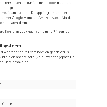
chtintensiteiten en kun je dimmen door meerdere
r nodig).
 met je smartphone. De app is gratis en heet
atibel met Google Home en Amazon Alexa. Via de
de spot laten dimmen.
en
.
Ben je op zoek naar een dimmer? Neem dan
ailsysteem
d waardoor de rail verfijnder en geschikter is
inkels en andere zakelijke ruimtes toegepast. De
en uit te schakelen.
4
50/60 Hz