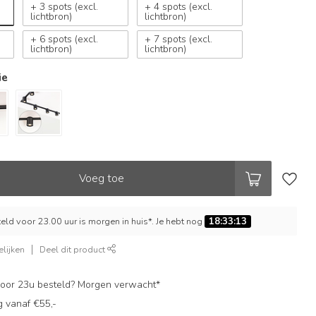
+ 3 spots (excl.
+ 4 spots (excl.
lichtbron)
lichtbron)
+ 6 spots (excl.
+ 7 spots (excl.
lichtbron)
lichtbron)
ie
Voeg toe
ld voor 23.00 uur is morgen in huis*. Je hebt nog
18:33:12
lijken
Deel dit product
oor 23u besteld? Morgen verwacht*
g vanaf €55,-