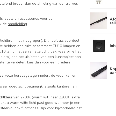
 plafond breder dan de afmeting van de rail, kies
ils
,
spots
en
accessoires
voor de
Afd
rai
jk de
handleiding
.
chtbron niet inbegrepen). Dit heeft als voordeel
In
e. We hebben een ruim assortiment GU10 lampen en
10 lamp met een smalle lichthoek
, waarbij je het
 hierbij aan het uitlichten van een kunstobject aan
aler te verdelen, kies dan voor een
bredere
Kop
aan
 sfeervolle horecagelegenheden, de woonkamer,
s waar goed zicht belangrijk is zoals kantoren en
ichtkleur van 2700K (warm wit) naar 2200K (extra
Het extra warm witte licht past goed wanneer je een
feervol ook functioneel zijn voor bijvoorbeeld het