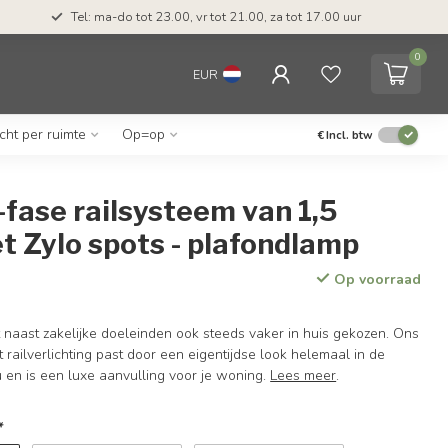
Tel: ma-do tot 23.00, vr tot 21.00, za tot 17.00 uur
0
EUR
icht per ruimte
Op=op
€
Incl. btw
fase railsysteem van 1,5
 Zylo spots - plafondlamp
Op voorraad
t naast zakelijke doeleinden ook steeds vaker in huis gekozen. Ons
railverlichting past door een eigentijdse look helemaal in de
u en is een luxe aanvulling voor je woning.
Lees meer
.
*