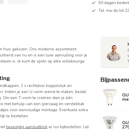
50 dagen bedenkt
Tel: ma-do tot 23
 in huis gekozen. Ons moderne assortiment
eurtrend van nu en is een luxe aanvulling voor je
steem is. Je kunt de spots op elke willekeurige
ting
Bijpassen
 eindkappen, 1 x rechtdoor koppelstuk en
len. Indien je een U-vorm wenst te maken, bestel
GU
j. Om een T-vorm te creëren dien je één
met
l is met behulp van een ijzerzaag en verstekbak
aatjes voor eenvoudige montage. Eventuele extra
jk te bestellen.
GU
270
 het
tweezijdig aansluitblok
er los bijbestellen. Let