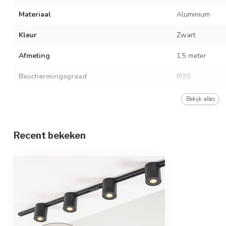
Materiaal
Aluminium
Kleur
Zwart
Afmeting
1,5 meter
Beschermingsgraad
IP20
Met lichtbron
Bekijk alles
Type fitting
GU10
Recent bekeken