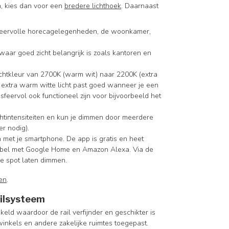
n, kies dan voor een
bredere lichthoek
. Daarnaast
 sfeervolle horecagelegenheden, de woonkamer,
s waar goed zicht belangrijk is zoals kantoren en
ichtkleur van 2700K (warm wit) naar 2200K (extra
Het extra warm witte licht past goed wanneer je een
feervol ook functioneel zijn voor bijvoorbeeld het
chtintensiteiten en kun je dimmen door meerdere
r nodig).
 met je smartphone. De app is gratis en heet
atibel met Google Home en Amazon Alexa. Via de
de spot laten dimmen.
en
.
ailsysteem
eld waardoor de rail verfijnder en geschikter is
inkels en andere zakelijke ruimtes toegepast.