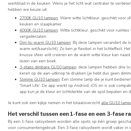
werkblad in de keuken. Wens je het licht wat centraler te verdele
hebben we keuze uit:
2700K GU10 lampen
: Warm witte lichtkleur, geschikt voor
keuken en slaapkamer.
4000K GU10 lampen
: Witte lichtkleur, geschikt voor ruimte
vergaderzalen.
Dim-to-warm GU10 lampen
: Bij deze lampen verandert de l
warm wit/kaarslicht). Zo ben je flexibel in het lichteffect. 
knusse sfeer wilt creëren en de warm witte kleur kan naast s
lezen van een boek.
3-staps dimbare GU10 lampen
: deze lampen hebben drie li
keren op de aan-uitknop te drukken (je hebt dus geen dimme
Slimme GU10 lampen
: Een slimme lamp die je kunt bedienen
'Smart Life'. De app werkt op Android, iOS en is ook comp
app kun je de kleur en lichtsterkte van de spot bepalen en 
Je kunt ook een kijkje nemen in het totaaloverzicht
alle GU10 lamp
Het verschil tussen een 1-fase en een 3-fase r
Bij een 1-fase railsysteem worden alle spots op één groep geschak
voor consumentengebruik. Een 3-fase railsysteem wordt vaker in w