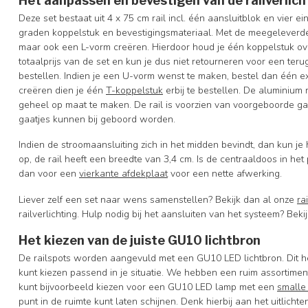
Het aanpassen en bevestigen van de railverlich
Deze set bestaat uit 4 x 75 cm rail incl. één aansluitblok en vier 
graden koppelstuk en bevestigingsmateriaal. Met de meegeleverde
maar ook een L-vorm creëren. Hierdoor houd je één koppelstuk over
totaalprijs van de set en kun je dus niet retourneren voor een terug
bestellen. Indien je een U-vorm wenst te maken, bestel dan één e
creëren dien je één
T-koppelstuk
erbij te bestellen.
De aluminium r
geheel op maat te maken. De rail is voorzien van voorgeboorde g
gaatjes kunnen bij geboord worden.
Indien de stroomaansluiting zich in het midden bevindt, dan kun je
op, de rail heeft een breedte van 3,4 cm. Is de centraaldoos in het
dan voor een
vierkante afdekplaat
voor een nette afwerking.
Liever zelf een set naar wens samenstellen? Bekijk dan al onze
ra
railverlichting. Hulp nodig bij het aansluiten van het systeem? Beki
Het kiezen van de juiste GU10 lichtbron
De railspots worden aangevuld met een GU10 LED lichtbron. Dit he
kunt kiezen passend in je situatie. We hebben een ruim assortiment
kunt bijvoorbeeld kiezen voor een GU10 LED lamp met een
smalle
punt in de ruimte kunt laten schijnen. Denk hierbij aan het uitlich