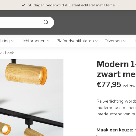
50 dagen bedenktijd & Betaal achteraf met Klarna
chting
Lichtbronnen
Plafondventilatoren
Diversen
L
k - Loek
Modern 1
zwart met
€77,95
Incl. btw
Railverlichting word
moderne assortiment 
interieurtrend van n
Maak een keuze: