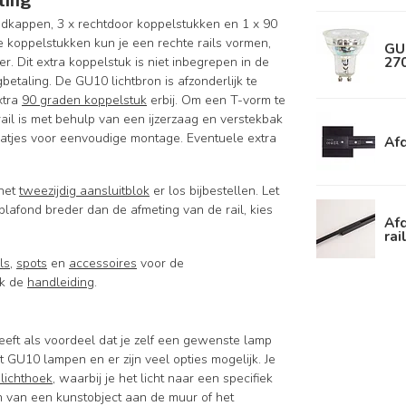
ting
eindkappen, 3 x rechtdoor koppelstukken en 1 x 90
 koppelstukken kun je een rechte rails vormen,
GU
270
. Dit extra koppelstuk is niet inbegrepen in de
betaling. De GU10 lichtbron is afzonderlijk te
xtra
90 graden koppelstuk
erbij. Om een T-vorm te
ail is met behulp van een ijzerzaag en verstekbak
aatjes voor eenvoudige montage. Eventuele extra
Afd
 het
tweezijdig aansluitblok
er los bijbestellen. Let
 plafond breder dan de afmeting van de rail, kies
Afd
rai
ils
,
spots
en
accessoires
voor de
jk de
handleiding
.
eft als voordeel dat je zelf een gewenste lamp
 GU10 lampen en er zijn veel opties mogelijk. Je
 lichthoek
, waarbij je het licht naar een specifiek
ten van een kunstobject aan de muur of het