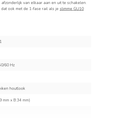
n afzonderlijk van elkaar aan en uit te schakelen.
 dat ook met de 1-fase rail als je
slimme GU10
1
50/60 Hz
eiken houtlook
19 mm x B:34 mm)