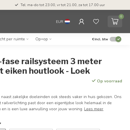
Tel: ma-do tot 23.00, vr tot 21.00, za tot 17.00 uur
0
EUR
icht per ruimte
Op=op
€
Incl. btw
-fase railsysteem 3 meter
 eiken houtlook - Loek
Op voorraad
t naast zakelijke doeleinden ook steeds vaker in huis gekozen. Ons
railverlichting past door een eigentijdse look helemaal in de
u en is een luxe aanvulling voor jouw woning.
Lees meer
.
*