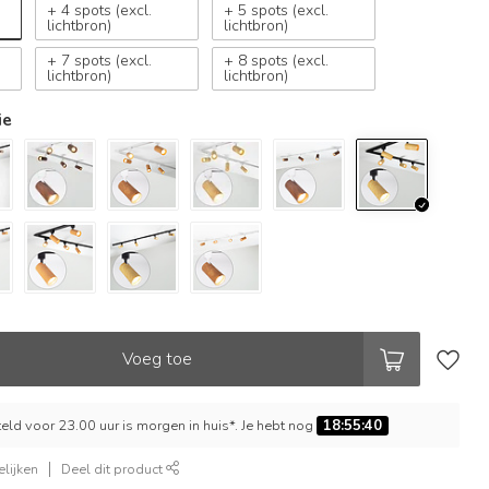
+ 4 spots (excl.
+ 5 spots (excl.
lichtbron)
lichtbron)
+ 7 spots (excl.
+ 8 spots (excl.
lichtbron)
lichtbron)
ie
Voeg toe
ld voor 23.00 uur is morgen in huis*. Je hebt nog
18:55:39
lijken
Deel dit product