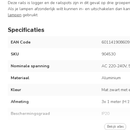
Deze rails is logger en de railspots zijn in dit geval op drie groepe
Als je lampen afzonderlijk wilt kunnen in- en uitschakelen dan kan
lampen
gebruikt.
Specificaties
EAN Code
601141908609
SKU
904530
Nominale spanning
AC 220-240V, 
Materiaal
Aluminium
Kleur
Mat zwart met 
Afmeting
3x 1 meter (H:
Beschermingsgraad
IP20
Met lichtbron
Bekijk alles