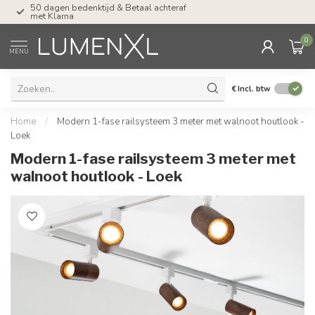
Tel: ma-do tot 23.00, vr tot 21.00, za tot
17.00 uur
0
MENU
€
Incl. btw
Home
/
Modern 1-fase railsysteem 3 meter met walnoot houtlook -
Loek
Modern 1-fase railsysteem 3 meter met
walnoot houtlook - Loek