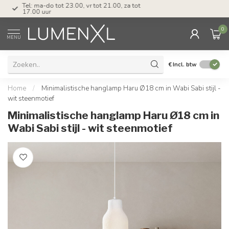
Tel: ma-do tot 23.00, vr tot 21.00, za tot
17.00 uur
0
MENU
€
Incl. btw
Home
/
Minimalistische hanglamp Haru Ø18 cm in Wabi Sabi stijl -
wit steenmotief
Minimalistische hanglamp Haru Ø18 cm in
Wabi Sabi stijl - wit steenmotief