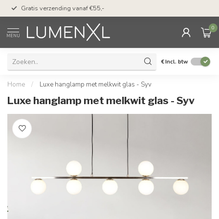
50 dagen bedenktijd &
Gratis verzending vanaf €55,-
met Klarna
0
MENU
€
Incl. btw
Home
/
Luxe hanglamp met melkwit glas - Syv
Luxe hanglamp met melkwit glas - Syv