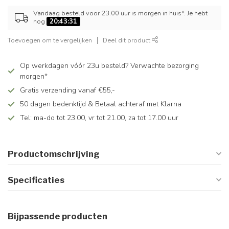
Vandaag besteld voor 23.00 uur is morgen in huis*. Je hebt
nog
20:43:31
Toevoegen om te vergelijken
Deel dit product
Op werkdagen vóór 23u besteld? Verwachte bezorging
morgen*
Gratis verzending vanaf €55,-
50 dagen bedenktijd & Betaal achteraf met Klarna
Tel: ma-do tot 23.00, vr tot 21.00, za tot 17.00 uur
Productomschrijving
Specificaties
Bijpassende producten