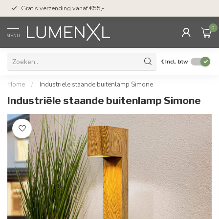
50 dagen bedenktijd &
Gratis verzending vanaf €55,-
met Klarna
0
MENU
€
Incl. btw
Home
/
Industriële staande buitenlamp Simone
Industriële staande buitenlamp Simone