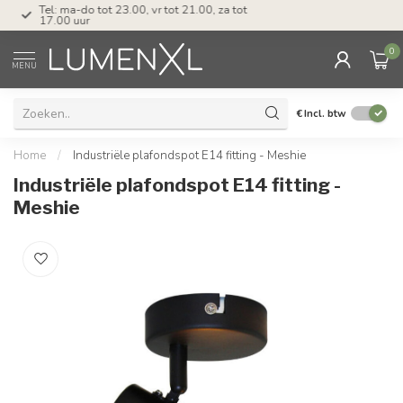
Tel: ma-do tot 23.00, vr tot 21.00, za tot
17.00 uur
0
MENU
€
Incl. btw
Home
/
Industriële plafondspot E14 fitting - Meshie
Industriële plafondspot E14 fitting -
Meshie