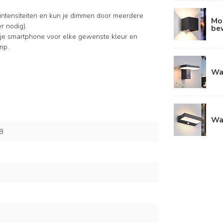
tintensiteiten en kun je dimmen door meerdere
Mo
r nodig).
be
 je smartphone voor elke gewenste kleur en
mp.
Wa
Wa
8