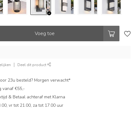
Voeg toe
lijken
Deel dit product
oor 23u besteld? Morgen verwacht*
g vanaf €55,-
ijd & Betaal achteraf met Klarna
.00, vr tot 21.00, za tot 17.00 uur