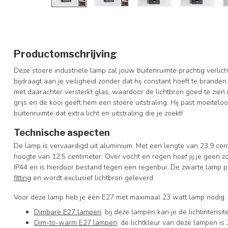
Productomschrijving
Deze stoere industriële lamp zal jouw buitenruimte prachtig verlich
bijdraagt aan je veiligheid zonder dat hij constant hoeft te brande
met daarachter versterkt glas, waardoor de lichtbron goed te zien i
grijs en de kooi geeft hem een stoere uitstraling. Hij past moeitelo
buitenruimte dat extra licht en uitstraling die je zoekt!
Technische aspecten
De lamp is vervaardigd uit aluminium. Met een lengte van 23,9 cen
hoogte van 12,5 centimeter. Over vocht en regen hoef jij je geen
IP44 en is hierdoor bestand tegen een regenbui. De zwarte lamp pa
fitting
en wordt exclusief lichtbron geleverd.
Voor deze lamp heb je één E27 met maximaal 23 watt lamp nodig. J
Dimbare E27 lampen
: bij deze lampen kan je de lichtintens
Dim-to-warm E27 lampen
: de lichtkleur van deze lampen is 