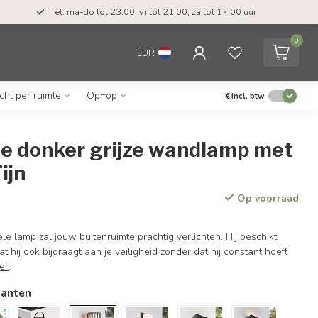
Tel: ma-do tot 23.00, vr tot 21.00, za tot 17.00 uur
0
EUR
icht per ruimte
Op=op
€
Incl. btw
le donker grijze wandlamp met
ijn
Op voorraad
ële lamp zal jouw buitenruimte prachtig verlichten. Hij beschikt
 hij ook bijdraagt aan je veiligheid zonder dat hij constant hoeft
er
.
ianten