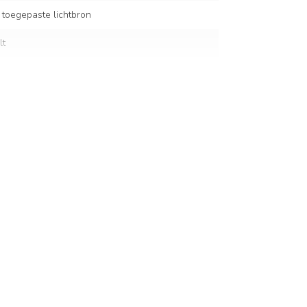
 toegepaste lichtbron
lt
rsterkt glas
5 cm
ensor