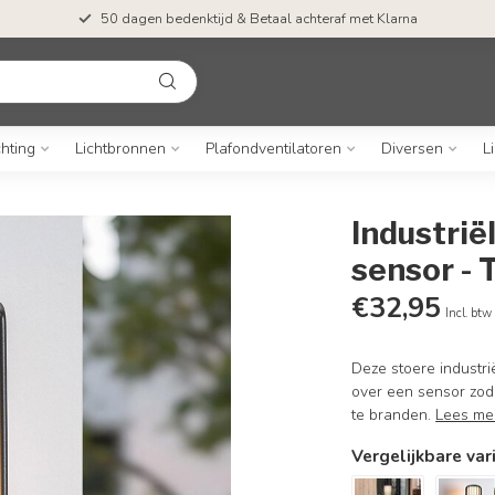
50 dagen bedenktijd & Betaal achteraf met Klarna
chting
Lichtbronnen
Plafondventilatoren
Diversen
L
Industrië
sensor - T
€32,95
Incl. btw
Deze stoere industri
over een sensor zodat
te branden.
Lees me
Vergelijkbare var