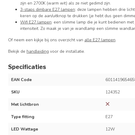
zijn en 2700K (warm wit) als ze niet gedimd zijn.
3-staps dimbare E27 lampen
: deze lampen hebben drie lich
keren op de aan/uitknop te drukken (je hebt dus geen dimme
Wifi E27 lampen
: een slimme lamp die je kunt bedienen met
intensiteit. Zo maak je van je wandlamp een slimme wandla
Of neem een kijkje bij ons overzicht van
alle E27 lampen
.
Bekijk de
handleiding
voor de installatie.
Specificaties
EAN Code
601141965465
SKU
124352
Met lichtbron
Type fitting
E27
LED Wattage
12W