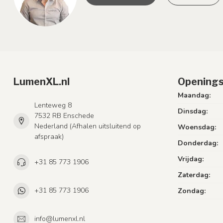
LumenXL.nl
Openings
Maandag:
Lenteweg 8
Dinsdag:
7532 RB Enschede
Nederland (Afhalen uitsluitend op
Woensdag:
afspraak)
Donderdag:
Vrijdag:
+31 85 773 1906
Zaterdag:
+31 85 773 1906
Zondag:
info@lumenxl.nl