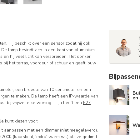
ten. Hij beschikt over een sensor zodat hij ook
n. De lamp bevindt zich in een kooi van aluminium
s en hij veel licht kan verspreiden. Het donker
os bij het terras, voordeur of schuur en geeft jouw
Bijpassen
timeter, een breedte van 10 centimeter en een
Bu
 zorgen te maken. De lamp heeft een IP-waarde van
en 
st bij vrijwel elke woning. Tijn heeft een
E27
e kunt kiezen voor:
Wa
iteit aanpassen met een dimmer (niet meegeleverd).
2200K (kaarslicht, 'extra' warm wit) als ze gedimd