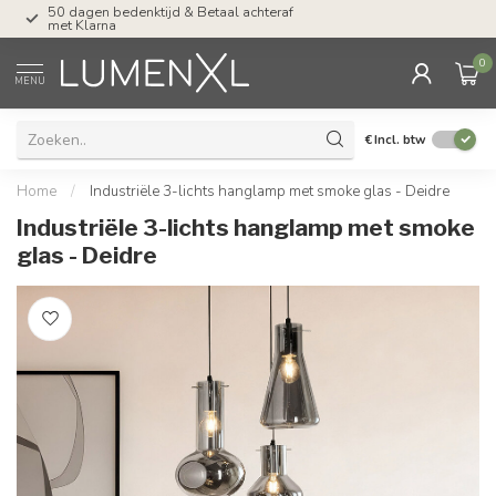
chteraf
Tel: ma-do tot 23.00, vr tot 21.00, za tot
17.00 uur
0
MENU
€
Incl. btw
Home
/
Industriële 3-lichts hanglamp met smoke glas - Deidre
Industriële 3-lichts hanglamp met smoke
glas - Deidre