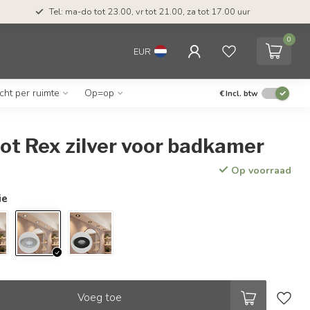
Tel: ma-do tot 23.00, vr tot 21.00, za tot 17.00 uur
0
EUR
icht per ruimte
Op=op
€
Incl. btw
ot Rex zilver voor badkamer
Op voorraad
ie
Voeg toe