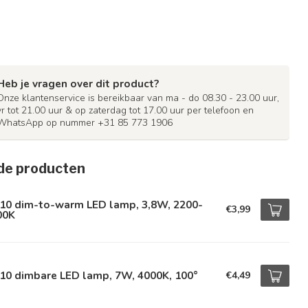
Heb je vragen over dit product?
Onze klantenservice is bereikbaar van ma - do 08.30 - 23.00 uur,
vr tot 21.00 uur & op zaterdag tot 17.00 uur per telefoon en
WhatsApp op nummer +31 85 773 1906
de producten
10 dim-to-warm LED lamp, 3,8W, 2200-
€3,99
00K
10 dimbare LED lamp, 7W, 4000K, 100°
€4,49