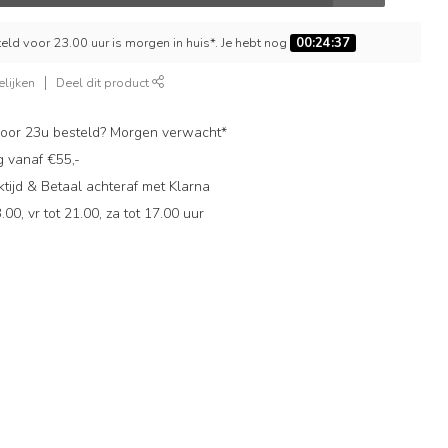
ld voor 23.00 uur is morgen in huis*. Je hebt nog
00:24:36
lijken
Deel dit product
oor 23u besteld? Morgen verwacht*
g vanaf €55,-
ijd & Betaal achteraf met Klarna
.00, vr tot 21.00, za tot 17.00 uur