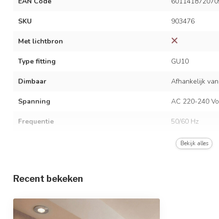
EAN Code
601141872070
SKU
903476
Met lichtbron
Type fitting
GU10
Dimbaar
Afhankelijk van
Spanning
AC 220-240 Vo
Frequentie
50/60 Hz
Kleur armatuur
Zilver
Bekijk alles
Materiaal
Aluminium
Recent bekeken
Afmetingen
Ø8,3 x 3,6 cm
Beschermingsgraad
IP44