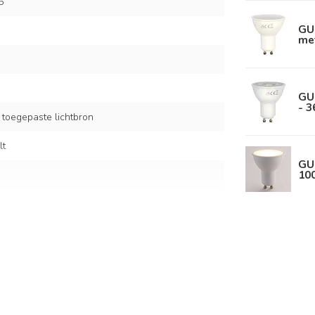
5
GU
met
GU
- 3
 toegepaste lichtbron
lt
GU
10