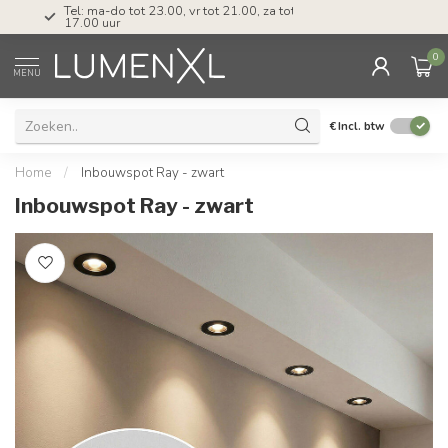
Tel: ma-do tot 23.00, vr tot 21.00, za tot
17.00 uur
0
MENU
€
Incl. btw
Home
/
Inbouwspot Ray - zwart
Inbouwspot Ray - zwart