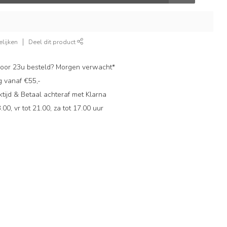
lijken
Deel dit product
oor 23u besteld? Morgen verwacht*
g vanaf €55,-
ijd & Betaal achteraf met Klarna
.00, vr tot 21.00, za tot 17.00 uur