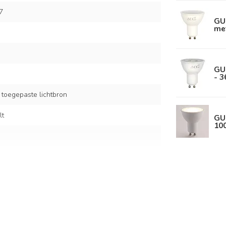
7
GU
met
GU
- 3
 toegepaste lichtbron
lt
GU
10