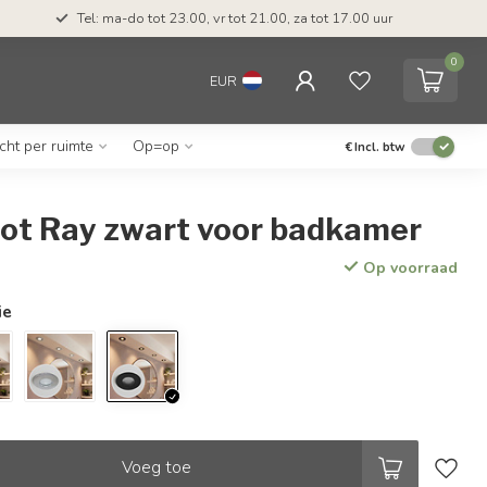
Tel: ma-do tot 23.00, vr tot 21.00, za tot 17.00 uur
0
EUR
icht per ruimte
Op=op
€
Incl. btw
ot Ray zwart voor badkamer
Op voorraad
ie
Voeg toe