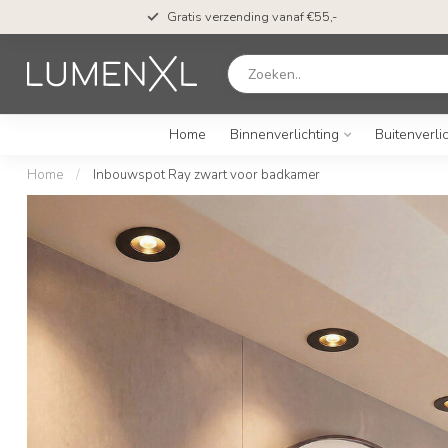
Gratis verzending vanaf €55,-
Home
Binnenverlichting
Buitenverli
Home
/
Inbouwspot Ray zwart voor badkamer