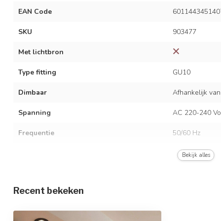
EAN Code
601144345140
SKU
903477
Met lichtbron
Type fitting
GU10
Dimbaar
Afhankelijk van
Spanning
AC 220-240 Vo
Frequentie
50/60 Hz
Kleur armatuur
Zwart
Bekijk alles
Materiaal
Aluminium
Recent bekeken
Afmetingen
Ø8,4 x 2,7 cm
Beschermingsgraad
IP44