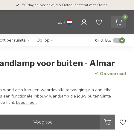
 Betaal achteraf met Klarna
Tel: ma-do tot 23.00, vr t
0
EUR
icht per ruimte
Op=op
€
Incl. btw
andlamp voor buiten - Almar
Op voorraad
en wandlamp kan een waardevolle toevoeging zijn aan elke
 is een functionele inbouw wandlamp die jouw buitenruimte
de licht.
Lees meer
.
Voeg toe