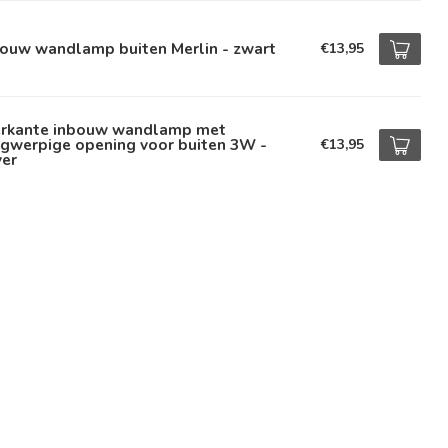
bouw wandlamp buiten Merlin - zwart
€13,95
erkante inbouw wandlamp met
ngwerpige opening voor buiten 3W -
€13,95
ver