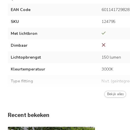
EAN Code
601141729828
SKU
124795
Met lichtbron
Dimbaar
Lichtopbrengst
150 lumen
Kleurtemperatuur
3000K
Type fitting
N.v.t. (geïntegr
LED vermogen
7 watt
Bekijk alles
Spanning
AC 220-240 Vo
Recent bekeken
Frequentie
50/60 Hz
Opwarmtijd
Direct vol licht