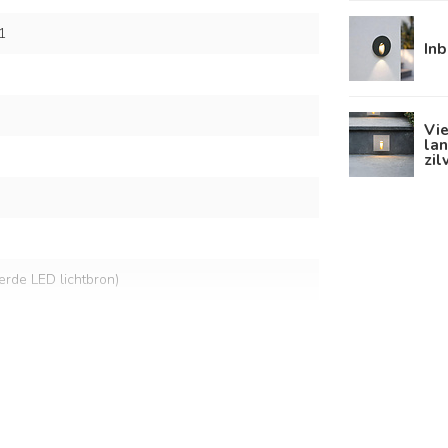
1
In
Vi
la
zil
eerde LED lichtbron)
lt