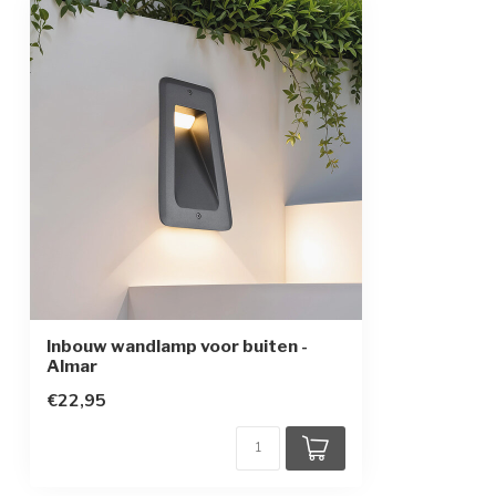
Kleur armatuur
Zwart
Materiaal
Aluminium en p
Afmetingen
13,3 x 22 x 9 c
Beschermingsgraad
IP65
Beschermingsklasse
1
Bewegingssensor
Inbouw wandlamp voor buiten -
Almar
€22,95