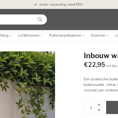
erzending vanaf €55,-
50 dagen bedenktijd &
chting
Lichtbronnen
Plafondventilatoren
Diversen
L
Inbouw w
€22,95
Incl. btw
Een praktische buit
buitenruimte. Almar
voorziet van voldoen