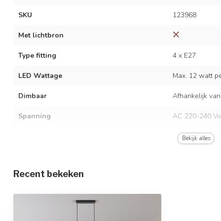
SKU
123968
Met lichtbron
Type fitting
4 x E27
LED Wattage
Max. 12 watt per
Dimbaar
Afhankelijk van
Spanning
AC 220-240 Vo
Frequentie
50/60 Hz
Bekijk alles
Kleur armatuur
zwart met goud
Recent bekeken
Materiaal
IJzer
Afmetingen
106 x 150 cm 
In hoogte verstelbaar