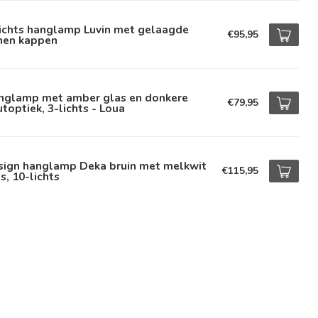
lichts hanglamp Luvin met gelaagde
€95,95
nnen kappen
nglamp met amber glas en donkere
€79,95
toptiek, 3-lichts - Loua
sign hanglamp Deka bruin met melkwit
€115,95
s, 10-lichts