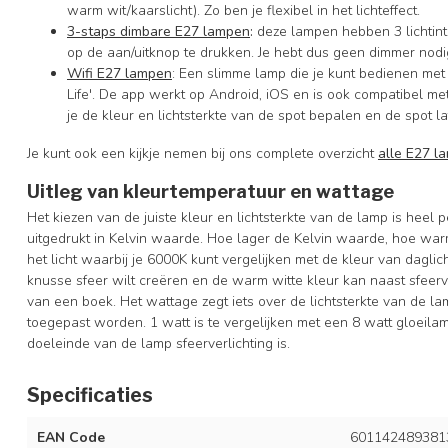
warm wit/kaarslicht). Zo ben je flexibel in het lichteffect.
3-staps dimbare E27 lampen
:
deze lampen hebben 3 lichtin
op de aan/uitknop te drukken. Je hebt dus geen dimmer nodi
Wifi E27 lampen
: Een slimme lamp die je kunt bedienen met 
Life'. De app werkt op Android, iOS en is ook compatibel 
je de kleur en lichtsterkte van de spot bepalen en de spot l
Je kunt ook een kijkje nemen bij ons complete overzicht
alle E27 l
Uitleg van kleurtemperatuur en wattage
Het kiezen van de juiste kleur en lichtsterkte van de lamp is heel 
uitgedrukt in Kelvin waarde. Hoe lager de Kelvin waarde, hoe war
het licht waarbij je 6000K kunt vergelijken met de kleur van dagli
knusse sfeer wilt creëren en de warm witte kleur kan naast sfeervo
van een boek. Het wattage zegt iets over de lichtsterkte van de la
toegepast worden. 1 watt is te vergelijken met een 8 watt gloeila
doeleinde van de lamp sfeerverlichting is.
Specificaties
EAN Code
601142489381