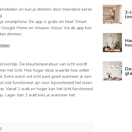
tensiteiten en kun je dimmen door meerdere keren
3-
g.
li
je smartphone. De app is gratis en heet 'Smart
met Google Home en Amazon Alexa. Via de app kun
aten dimmen.
Ha
hou
ampen
.
persoonlijk. De kleurtemperatuur van licht wordt
De
mer het licht. Hoe hoger deze waarde hoe witter
gla
cht. Extra warm wit licht past goed wanneer je een
l ook functioneel zijn voor bijvoorbeeld het lezen
mp. Vanaf 1 watt en hoger kan het licht functioneel
mp. Lager dan 1 watt kies je wanneer het
3