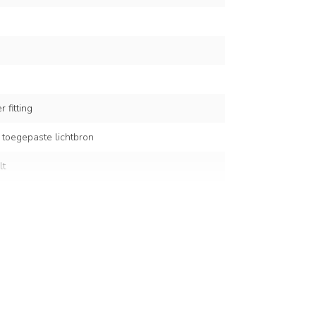
 fitting
 toegepaste lichtbron
lt
- Ø16cm