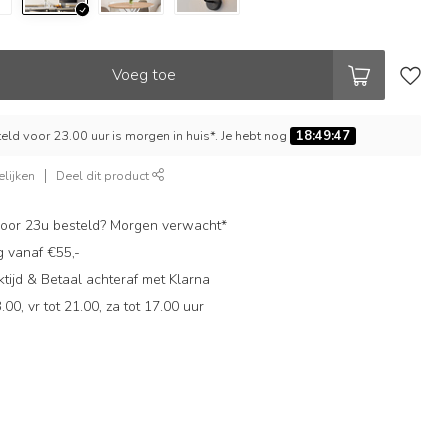
Voeg toe
ld voor 23.00 uur is morgen in huis*. Je hebt nog
18:49:46
lijken
Deel dit product
oor 23u besteld? Morgen verwacht*
g vanaf €55,-
ijd & Betaal achteraf met Klarna
.00, vr tot 21.00, za tot 17.00 uur