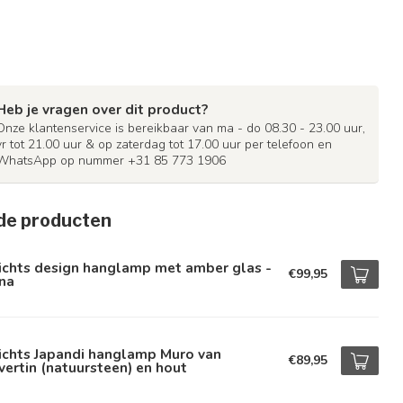
Heb je vragen over dit product?
Onze klantenservice is bereikbaar van ma - do 08.30 - 23.00 uur,
vr tot 21.00 uur & op zaterdag tot 17.00 uur per telefoon en
WhatsApp op nummer +31 85 773 1906
de producten
ichts design hanglamp met amber glas -
€99,95
na
ichts Japandi hanglamp Muro van
€89,95
vertin (natuursteen) en hout