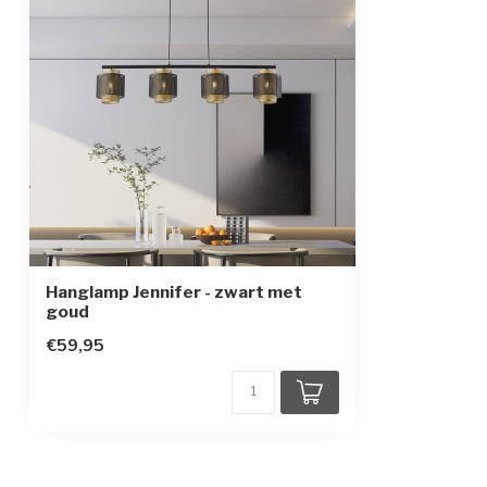
Beschermingsgraad
IP20
Beschermingsklasse
1
Sensor
Geen
Hanglamp Jennifer - zwart met
goud
€59,95