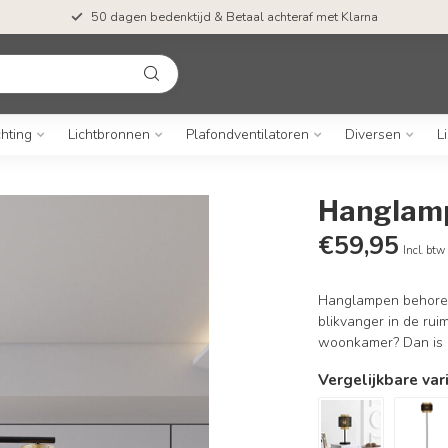
50 dagen bedenktijd & Betaal achteraf met Klarna
chting
Lichtbronnen
Plafondventilatoren
Diversen
L
Hanglamp
€59,95
Incl. btw
Hanglampen behoren 
blikvanger in de rui
woonkamer? Dan is d
Vergelijkbare var