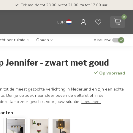
Tel: ma-do tot 23.00, vr tot 21.00, za tot 17.00 uur
0
EUR
icht per ruimte
Op=op
€
Incl. btw
 Jennifer - zwart met goud
Op voorraad
tot de meest gezochte verlichting in Nederland en zijn een echte
mte. Ben je op zoek naar sfeer boven de eettafel of in de
eze lamp zeer geschikt voor jouw situatie.
Lees meer
.
ianten