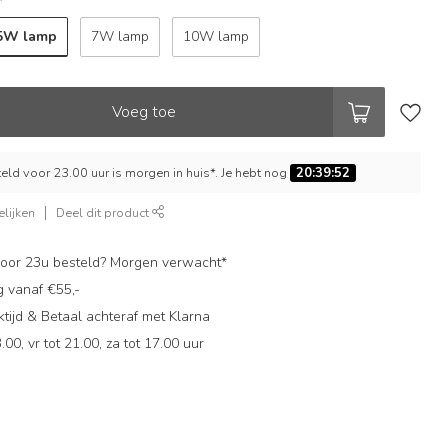
*
,5W lamp
7W lamp
10W lamp
Voeg toe
ld voor 23.00 uur is morgen in huis*. Je hebt nog
20:39:51
lijken
Deel dit product
oor 23u besteld? Morgen verwacht*
g vanaf €55,-
ijd & Betaal achteraf met Klarna
.00, vr tot 21.00, za tot 17.00 uur