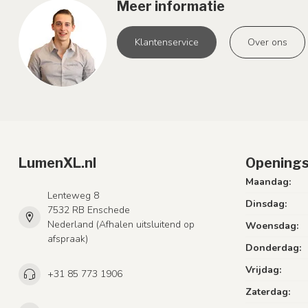
Meer informatie
Klantenservice
Over ons
LumenXL.nl
Openings
Maandag:
Lenteweg 8
Dinsdag:
7532 RB Enschede
Nederland (Afhalen uitsluitend op
Woensdag:
afspraak)
Donderdag:
Vrijdag:
+31 85 773 1906
Zaterdag: