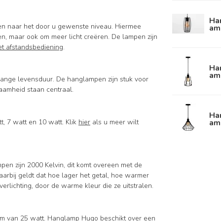
Ha
ssen naar het door u gewenste niveau. Hiermee
am
iken, maar ook om meer licht creëren. De lampen zijn
t afstandsbediening
.
Ha
am
ange levensduur. De hanglampen zijn stuk voor
aamheid staan centraal.
Han
am
t, 7 watt en 10 watt. Klik
hier
als u meer wilt
mpen zijn 2000 Kelvin, dit komt overeen met de
aarbij geldt dat hoe lager het getal, hoe warmer
verlichting, door de warme kleur die ze uitstralen.
mum van 25 watt. Hanglamp Hugo beschikt over een