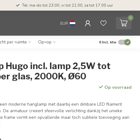
Tel: ma-do tot 23.00, vr tot 21.00, za tot 17.00 uur
0
EUR
icht per ruimte
Op=op
€
Incl. btw
 Hugo incl. lamp 2,5W tot
er glas, 2000K, Ø60
Op voorraad
t een moderne hanglamp met daarbij een dimbare LED filament
 De armatuur creëert sfeervolle verlichting dankzij het unieke
te frame vormt een opvallende maar toch subtiele toevoeging aan
.