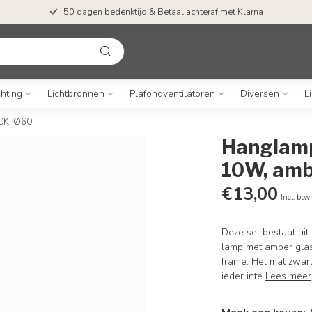
50 dagen bedenktijd & Betaal achteraf met Klarna
chting
Lichtbronnen
Plafondventilatoren
Diversen
L
0K, Ø60
Hanglamp
10W, amb
€13,00
Incl. btw
Deze set bestaat ui
lamp met amber glas.
frame. Het mat zwar
ieder inte
Lees meer