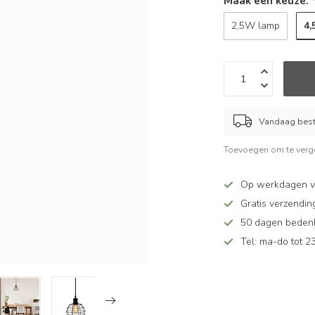
Maak een keuze:
4
2,5W lamp
Vandaag beste
Toevoegen om te verge
Op werkdagen v
Gratis verzendin
50 dagen bedenkt
Tel: ma-do tot 23