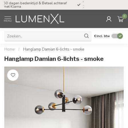
Tel: ma-do tot 23.00, vr tot 21.00, za tot
17.00 uur
0
MENU
€
Incl. btw
Home
/
Hanglamp Damian 6-lichts - smoke
Hanglamp Damian 6-lichts - smoke