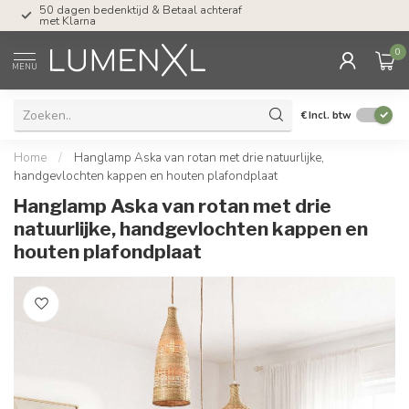
50 dagen bedenktijd & Betaal achteraf
Tel: ma-do tot 23.00, v
met Klarna
17.00 uur
0
MENU
€
Incl. btw
Home
/
Hanglamp Aska van rotan met drie natuurlijke,
handgevlochten kappen en houten plafondplaat
Hanglamp Aska van rotan met drie
natuurlijke, handgevlochten kappen en
houten plafondplaat