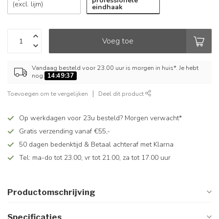
professionele
(excl. lijm)
eindhaak
Voeg toe
Vandaag besteld voor 23.00 uur is morgen in huis*. Je hebt
nog
14:49:37
Toevoegen om te vergelijken
Deel dit product
Op werkdagen voor 23u besteld? Morgen verwacht*
Gratis verzending vanaf €55,-
50 dagen bedenktijd & Betaal achteraf met Klarna
Tel: ma-do tot 23.00, vr tot 21.00, za tot 17.00 uur
Productomschrijving
Specificaties