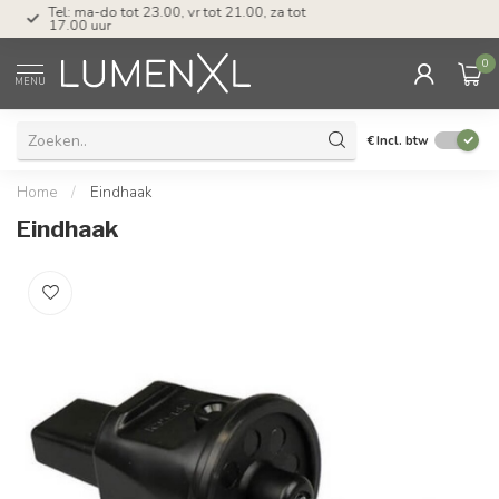
Tel: ma-do tot 23.00, vr tot 21.00, za tot
17.00 uur
0
MENU
€
Incl. btw
Home
/
Eindhaak
Eindhaak