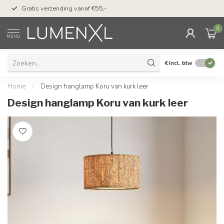
50 dagen bedenktijd &
Gratis verzending vanaf €55,-
met Klarna
0
MENU
€
Incl. btw
Home
/
Design hanglamp Koru van kurk leer
Design hanglamp Koru van kurk leer