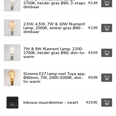
2700K, helder glas Ø60, 3-staps
€3,49
dimbaar
2,5W, 4,5W, 7W & 10W filament
lamp, 2000K, amber glas Ø60 -
€2,99
dimbaar
7W & 9W filament lamp, 2200-
2700K, helder glas Ø60, dim-to-
€4,59
warm
Slimme E27 lamp met Tuya app,
Ø60mm, 7W, 2000-5000K, dim-
€9,99
to-warm
Inbouw muurdimmer - zwart
€19,95