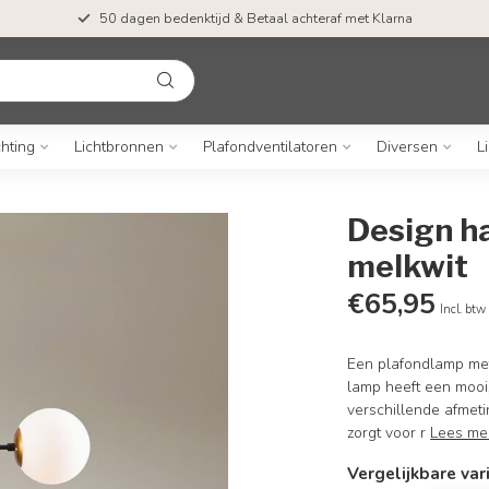
50 dagen bedenktijd & Betaal achteraf met Klarna
chting
Lichtbronnen
Plafondventilatoren
Diversen
L
Design ha
melkwit
€65,95
Incl. btw
Een plafondlamp met 
lamp heeft een mooi
verschillende afmet
zorgt voor r
Lees me
Vergelijkbare var