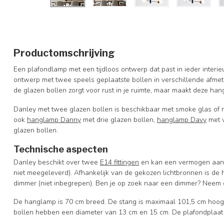
Productomschrijving
Een plafondlamp met een tijdloos ontwerp dat past in ieder interie
ontwerp met twee speels geplaatste bollen in verschillende afmet
de glazen bollen zorgt voor rust in je ruimte, maar maakt deze han
Danley met twee glazen bollen is beschikbaar met smoke glas of me
ook
hanglamp Danny
met drie glazen bollen,
hanglamp Davy
met v
glazen bollen.
Technische aspecten
Danley beschikt over twee
E14 fittingen
en kan een vermogen aan v
niet meegeleverd). Afhankelijk van de gekozen lichtbronnen is d
dimmer (niet inbegrepen). Ben je op zoek naar een dimmer? Neem d
De hanglamp is 70 cm breed. De stang is maximaal 101,5 cm hoog 
bollen hebben een diameter van 13 cm en 15 cm. De plafondplaat 