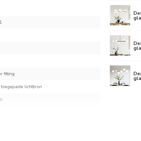
De
gla
1
De
gla
De
 fitting
gla
 toegepaste lichtbron
lt