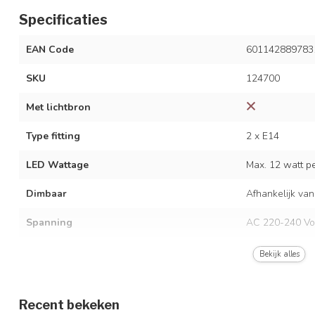
Specificaties
EAN Code
601142889783
SKU
124700
Met lichtbron
Type fitting
2 x E14
LED Wattage
Max. 12 watt per
Dimbaar
Afhankelijk van
Spanning
AC 220-240 Vo
Frequentie
50/60 Hz
Bekijk alles
Kleur armatuur
Zwart
Recent bekeken
Materiaal
Glas en ijzer