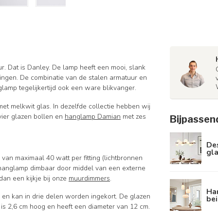
ur. Dat is Danley. De lamp heeft een mooi, slank
ingen. De combinatie van de stalen armatuur en
glamp tegelijkertijd ook een ware blikvanger.
t melkwit glas. In dezelfde collectie hebben wij
ier glazen bollen en
hanglamp Damian
met zes
Bijpassen
De
gla
an maximaal 40 watt per fitting (lichtbronnen
e hanglamp dimbaar door middel van een externe
an een kijkje bij onze
muurdimmers
.
Han
en kan in drie delen worden ingekort. De glazen
be
is 2,6 cm hoog en heeft een diameter van 12 cm.