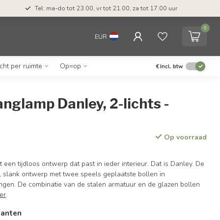
Tel: ma-do tot 23.00, vr tot 21.00, za tot 17.00 uur
0
EUR
icht per ruimte
Op=op
€
Incl. btw
nglamp Danley, 2-lichts -
Op voorraad
een tijdloos ontwerp dat past in ieder interieur. Dat is Danley. De
, slank ontwerp met twee speels geplaatste bollen in
ingen. De combinatie van de stalen armatuur en de glazen bollen
er
.
ianten