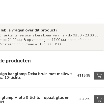
Heb je vragen over dit product?
Onze klantenservice is bereikbaar van ma - do 08.30 - 23.00 uur,
vr tot 21.00 uur & op zaterdag tot 17.00 uur per telefoon en
WhatsApp op nummer +31 85 773 1906
de producten
sign hanglamp Deka bruin met melkwit
€115,95
s, 10-lichts
glamp Viola 3-lichts - opaal glas en
€95,95
ige