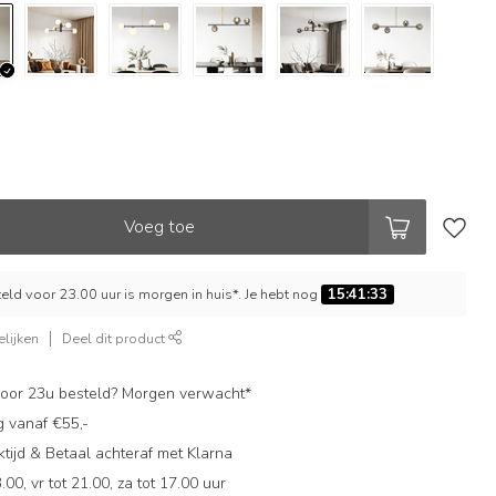
Voeg toe
ld voor 23.00 uur is morgen in huis*. Je hebt nog
15:41:32
lijken
Deel dit product
oor 23u besteld? Morgen verwacht*
g vanaf €55,-
ijd & Betaal achteraf met Klarna
.00, vr tot 21.00, za tot 17.00 uur