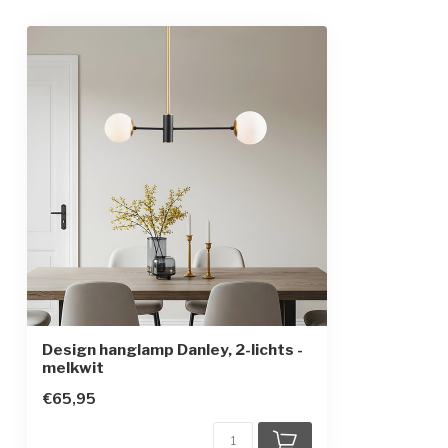
Afmetingen
70 cm x 115,5 
In hoogte verstelbaar
Beschermingsgraad
IP20
Beschermingsklasse
1
Sensor
Design hanglamp Danley, 2-lichts -
melkwit
€65,95