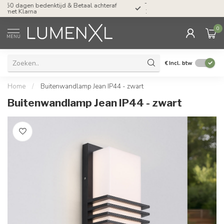
Tel: ma-do tot 23.00, vr tot 21.00, za tot
17.00 uur
0
MENU
€
Incl. btw
Home
/
Buitenwandlamp Jean IP44 - zwart
Buitenwandlamp Jean IP44 - zwart