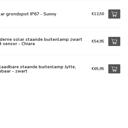
ar grondspot IP67 - Sunny
€12,50
derne solar staande buitenlamp zwart
€54,95
 sensor - Chiara
laadbare staande buitenlamp Jytte,
€65,95
baar - zwart