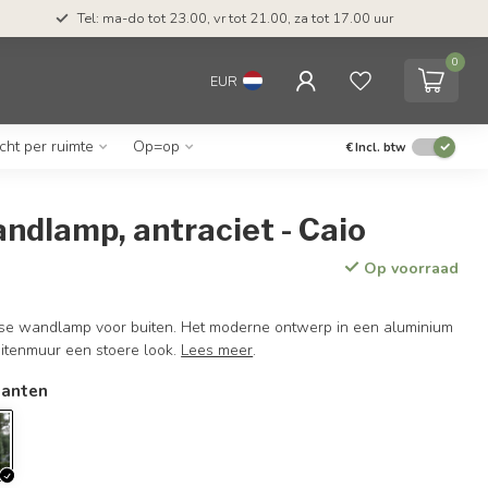
Tel: ma-do tot 23.00, vr tot 21.00, za tot 17.00 uur
0
EUR
icht per ruimte
Op=op
€
Incl. btw
ndlamp, antraciet - Caio
Op voorraad
jdse wandlamp voor buiten. Het moderne ontwerp in een aluminium
uitenmuur een stoere look.
Lees meer
.
ianten