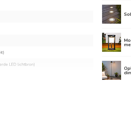
Sol
Mo
met
t)
eerde LED lichtbron)
Op
dim
lt