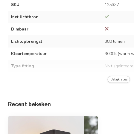
SKU
125337
Met lichtbron
Dimbaar
Lichtopbrengst
380 lumen
Kleurtemperatuur
3000K (warm wi
Type fitting
N.v.t. (geïntegr
LED vermogen
10,5 watt
Bekijk alles
Spanning
AC 220-240 Vo
Frequentie
50/60 Hz
Recent bekeken
Stralingshoek
145°
Opwarmtijd
Direct vol licht