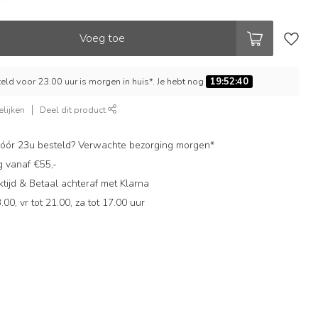
Voeg toe
ld voor 23.00 uur is morgen in huis*. Je hebt nog
19:52:39
lijken
Deel dit product
ór 23u besteld? Verwachte bezorging morgen*
g vanaf €55,-
ijd & Betaal achteraf met Klarna
.00, vr tot 21.00, za tot 17.00 uur