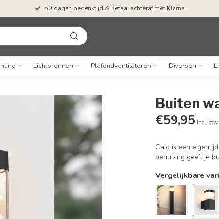
50 dagen bedenktijd & Betaal achteraf met Klarna
chting
Lichtbronnen
Plafondventilatoren
Diversen
L
Buiten wa
€59,95
Incl. btw
Caio is een eigenti
behuizing geeft je b
Vergelijkbare var