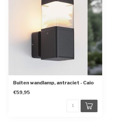
Kleur armatuur
Antraciet
Materiaal
Aluminium en p
Afmetingen
12,5 x 9 x 20 c
Beschermingsgraad
IP65
Beschermingsklasse
1
Bewegingssensor
Buiten wandlamp, antraciet - Caio
€59,95