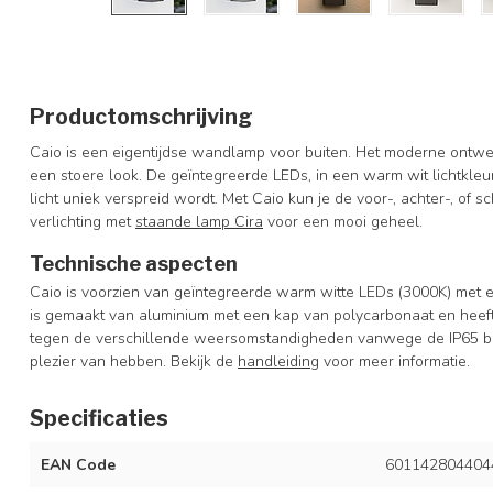
Productomschrijving
Caio is een eigentijdse wandlamp voor buiten. Het moderne ontwer
een stoere look. De geïntegreerde LEDs, in een warm wit lichtkle
licht uniek verspreid wordt. Met Caio kun je de voor-, achter-, of 
verlichting met
staande lamp Cira
voor een mooi geheel.
Technische aspecten
Caio is voorzien van geïntegreerde warm witte LEDs (3000K) met
is gemaakt van aluminium met een kap van polycarbonaat en heeft
tegen de verschillende weersomstandigheden vanwege de IP65 be
plezier van hebben. Bekijk de
handleiding
voor meer informatie.
Specificaties
EAN Code
601142804404