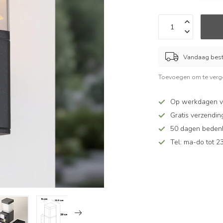
Vandaag beste
Toevoegen om te verge
Op werkdagen vó
Gratis verzendin
50 dagen bedenkt
Tel: ma-do tot 23