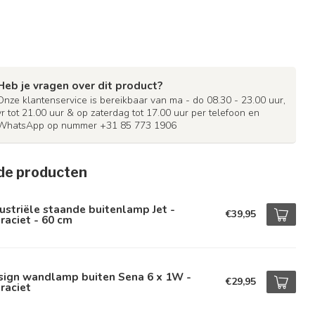
Heb je vragen over dit product?
Onze klantenservice is bereikbaar van ma - do 08.30 - 23.00 uur,
vr tot 21.00 uur & op zaterdag tot 17.00 uur per telefoon en
WhatsApp op nummer +31 85 773 1906
de producten
ustriële staande buitenlamp Jet -
€39,95
raciet - 60 cm
sign wandlamp buiten Sena 6 x 1W -
€29,95
raciet