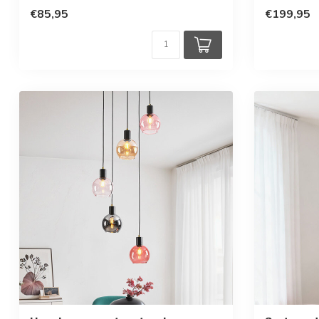
€85,95
€199,95