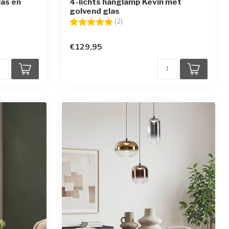
as en
4-lichts hanglamp Kevin met
golvend glas
en
Beoordeling:
5.0 uit 5 sterren
(2)
€129,95