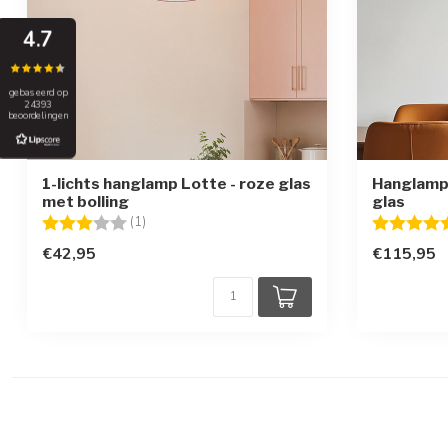
4.7
gebaseerd op
24393
beoordelingen
1-lichts hanglamp Lotte - roze glas
Hanglamp 
met bolling
glas
Beoordeling:
3.0 uit 5 sterren
Beoordelin
(1)
€42,95
€115,95