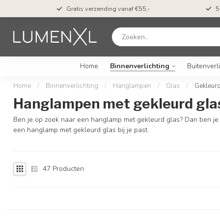
t*
Gratis verzending vanaf €55,-
5
Home
Binnenverlichting
Buitenverl
Home
/
Binnenverlichting
/
Hanglampen
/
Glas
/
Gekleurd
Hanglampen met gekleurd gla
Ben je op zoek naar een hanglamp met gekleurd glas? Dan ben je b
een hanglamp met gekleurd glas bij je past.
47
Producten