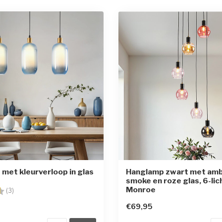
met kleurverloop in glas
Hanglamp zwart met amb
smoke en roze glas, 6-lic
Monroe
g:
4.7 uit 5 sterren
(3)
€69,95