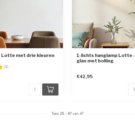
Lotte met drie kleuren
1-lichts hanglamp Lotte 
glas met bolling
g:
5.0 uit 5 sterren
(4)
€42,95
Toon
25
-
47
van 47