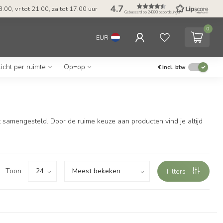
4.7
.00, vr tot 21.00, za tot 17.00 uur
Gebaseerd op 24393 beoordelingen
0
EUR
Licht per ruimte
Op=op
€
Incl. btw
 samengesteld. Door de ruime keuze aan producten vind je altijd
Toon:
Filters