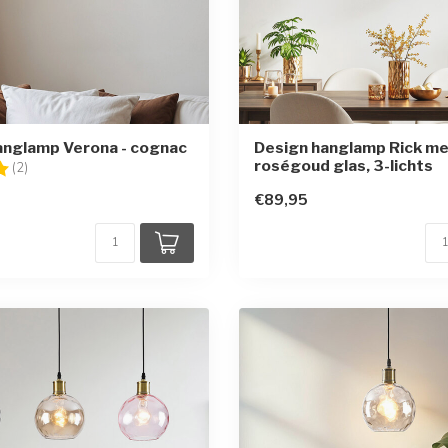
hanglamp Verona - cognac
Design hanglamp Rick m
roségoud glas, 3-lichts
g:
5.0 uit 5 sterren
(2)
€89,95