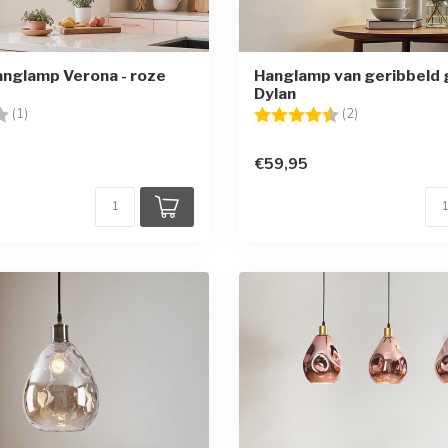
hanglamp Verona - roze
Hanglamp van geribbeld g
Dylan
g:
3.0 uit 5 sterren
Beoordeling:
4.5 uit 5 sterr
(1)
(2)
€59,95