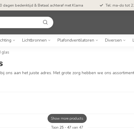
0 dagen bedenktijd & Betaal achteraf met Klarna
Tel: ma-do tot 23
ichting
Lichtbronnen
Plafondventilatoren
Diversen
 glas
s
ij ons aan het juiste adres. Met grote zorg hebben we ons assortiment
Show more products
Toon
25
-
47
van 47