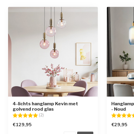
4-lichts hanglamp Kevin met
Hanglamp 
golvend rood glas
- Noud
Beoordeling:
5.0 uit 5 sterren
Beoordelin
(2)
€129,95
€29,95