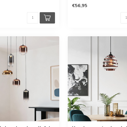
€56,95