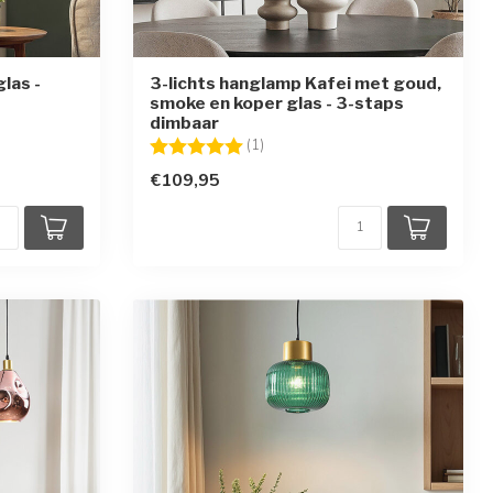
las -
3-lichts hanglamp Kafei met goud,
smoke en koper glas - 3-staps
dimbaar
en
Beoordeling:
5.0 uit 5 sterren
(1)
€109,95