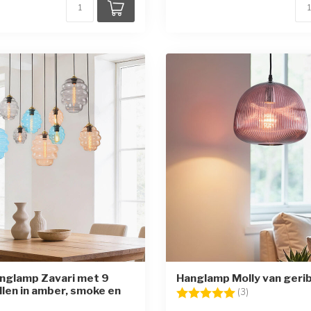
nglamp Zavari met 9
Hanglamp Molly van gerib
llen in amber, smoke en
Beoordeling:
5.0 uit 5 sterr
(3)