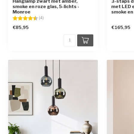
Hanglamp zwart met amber,
3-staps d
smoke en roze glas, 5-lichts -
met LED e
Monroe
smoke en
Beoordeling:
4.8 uit 5 sterren
(4)
€85,95
€165,95