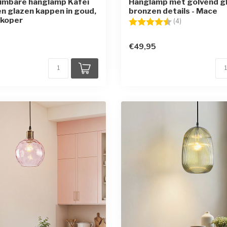
imbare hanglamp Kafei
Hanglamp met golvend gl
n glazen kappen in goud,
bronzen details - Mace
 koper
Beoordeling:
4.3 uit 5 sterr
(4)
€49,95