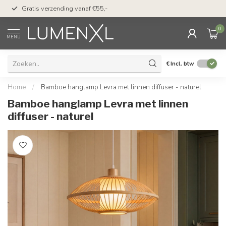
50 dagen bedenktijd &
Gratis verzending vanaf €55,-
met Klarna
0
MENU
€
Incl. btw
Home
/
Bamboe hanglamp Levra met linnen diffuser - naturel
Bamboe hanglamp Levra met linnen
diffuser - naturel