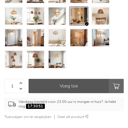
Voeg toe
Vandaag besteld voor 23.00 uur is morgen in huis*. Je hebt
nog
17:30:50
Toevoegen om te vergelijken
Deel dit product