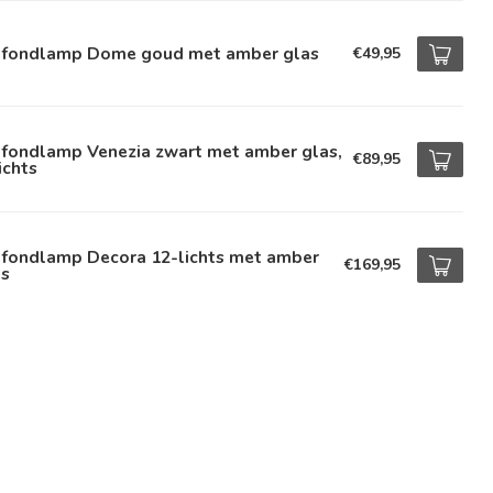
afondlamp Dome goud met amber glas
€49,95
afondlamp Venezia zwart met amber glas,
€89,95
ichts
afondlamp Decora 12-lichts met amber
€169,95
as