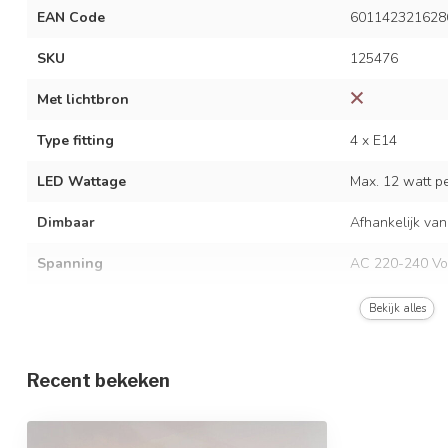
EAN Code
601142321628
SKU
125476
Met lichtbron
Type fitting
4 x E14
LED Wattage
Max. 12 watt per
Dimbaar
Afhankelijk van
Spanning
AC 220-240 Vo
Frequentie
50/60 Hz
Bekijk alles
Kleur armatuur
Messing goud
Recent bekeken
Materiaal
Metaal en glas
Afmetingen
77 x 16,5 cm