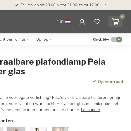
Tel: ma-do tot 23.00, vr tot 21.00, za tot 17.00 uur
0
EUR
icht per ruimte
Op=op
€
Incl. btw
draaibare plafondlamp Pela
r glas
Op voorraad
amp voor egale verlichting? Pela's vier draaibare lichtbronnen zijn
orgt voor zacht en warm licht. Het amber glas in combinatie met
frame geeft je interieur een unieke charme.
Lees meer
.
ianten