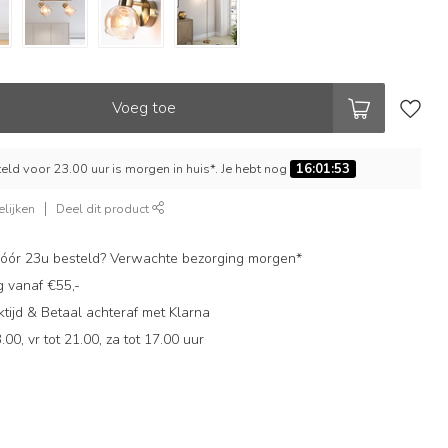
Voeg toe
ld voor 23.00 uur is morgen in huis*. Je hebt nog
16:01:52
lijken
Deel dit product
ór 23u besteld? Verwachte bezorging morgen*
g vanaf €55,-
ijd & Betaal achteraf met Klarna
.00, vr tot 21.00, za tot 17.00 uur