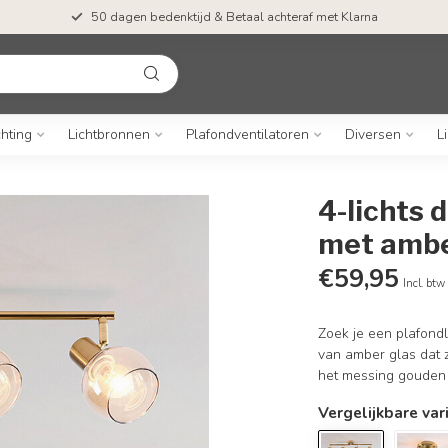
50 dagen bedenktijd & Betaal achteraf met Klarna
chting
Lichtbronnen
Plafondventilatoren
Diversen
L
4-lichts 
met ambe
€59,95
Incl. btw
Zoek je een plafondl
van amber glas dat z
het messing gouden 
Vergelijkbare var