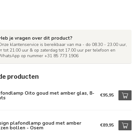
Heb je vragen over dit product?
Onze klantenservice is bereikbaar van ma - do 08.30 - 23.00 uur,
vr tot 21.00 uur & op zaterdag tot 17.00 uur per telefoon en
WhatsApp op nummer +31 85 773 1906
de producten
afondlamp Oito goud met amber glas, 8-
€95,95
hts
sign plafondlamp goud met amber
€89,95
azen bollen - Osem