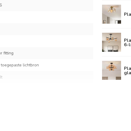
6
Pl
Pl
6-l
 fitting
 toegepaste lichtbron
Pl
gl
lt