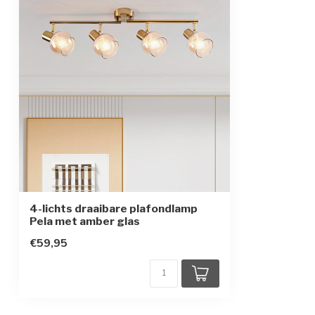
In hoogte verstelbaar
Beschermingsgraad
IP20
Beschermingsklasse
1
Sensor
4-lichts draaibare plafondlamp
Pela met amber glas
€59,95