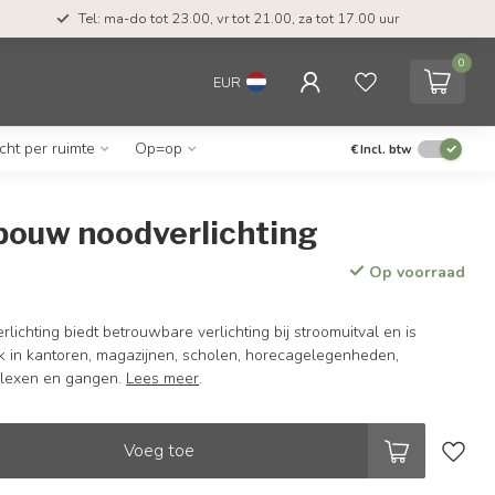
Tel: ma-do tot 23.00, vr tot 21.00, za tot 17.00 uur
0
EUR
icht per ruimte
Op=op
€
Incl. btw
bouw noodverlichting
Op voorraad
ichting biedt betrouwbare verlichting bij stroomuitval en is
ik in kantoren, magazijnen, scholen, horecagelegenheden,
lexen en gangen.
Lees meer
.
Voeg toe