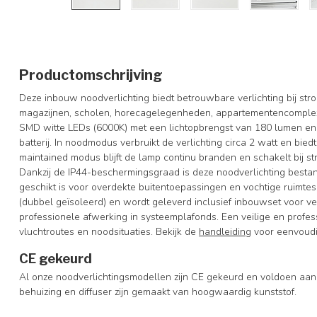
Productomschrijving
Deze inbouw noodverlichting biedt betrouwbare verlichting bij stro
magazijnen, scholen, horecagelegenheden, appartementencomplex
SMD witte LEDs (6000K) met een lichtopbrengst van 180 lumen 
batterij. In noodmodus verbruikt de verlichting circa 2 watt en bied
maintained modus blijft de lamp continu branden en schakelt bij s
Dankzij de IP44-beschermingsgraad is deze noodverlichting bestan
geschikt is voor overdekte buitentoepassingen en vochtige ruimtes
(dubbel geïsoleerd) en wordt geleverd inclusief inbouwset voor v
professionele afwerking in systeemplafonds. Een veilige en profes
vluchtroutes en noodsituaties. Bekijk de
handleiding
voor eenvoudig
CE gekeurd
Al onze noodverlichtingsmodellen zijn CE gekeurd en voldoen aan
behuizing en diffuser zijn gemaakt van hoogwaardig kunststof.