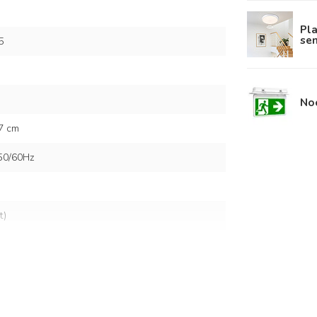
Pla
se
5
Noo
,7 cm
50/60Hz
t)
iFePO4 batterij