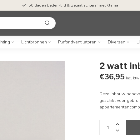
50 dagen bedenktijd & Betaal achteraf met Klarna
chting
Lichtbronnen
Plafondventilatoren
Diversen
L
2 watt in
€36,95
Incl. btw
Deze inbouw noodverl
geschikt voor gebru
appartementencomp