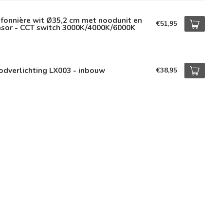
fonnière wit Ø35,2 cm met noodunit en
€51,95
nsor - CCT switch 3000K/4000K/6000K
dverlichting LX003 - inbouw
€38,95