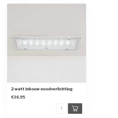
Autonomie (noodtijd)
3 uur
Laadtijd
24 uur (eerst l
Levensduur LEDs
40.000 uur
Toebehoren
Accu en inbou
Continu bedrijf
Montagewijze
Plafond
Montagevorm
Inbouw
Materiaal behuizing
Polycarbonaat
2 watt inbouw noodverlichting
€36,95