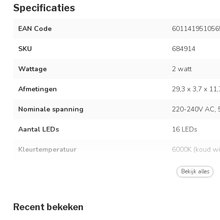
Specificaties
EAN Code
601141951056
SKU
684914
Wattage
2 watt
Afmetingen
29,3 x 3,7 x 11
Nominale spanning
220-240V AC, 
Aantal LEDs
16 LEDs
Kleurtemperatuur
6000K (koud wi
Beschermingsgraad
IP44
Bekijk alles
Lichtopbrengst
180 lumen
Recent bekeken
Accu
3.2V 1800mAh L