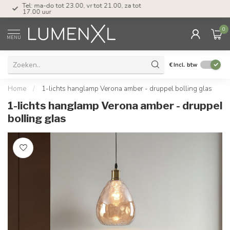
Tel: ma-do tot 23.00, vr tot 21.00, za tot
17.00 uur
0
MENU
€
Incl. btw
Home
/
1-lichts hanglamp Verona amber - druppel bolling glas
1-lichts hanglamp Verona amber - druppel
bolling glas