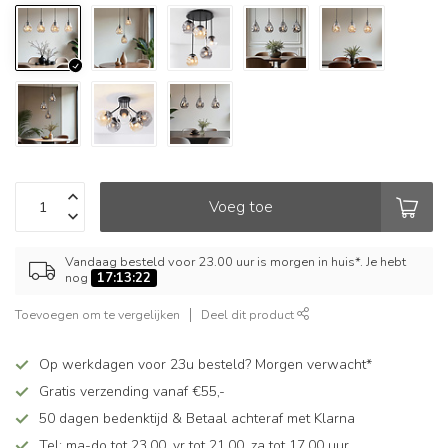
Voeg toe
Vandaag besteld voor 23.00 uur is morgen in huis*. Je hebt
nog
17:13:22
Toevoegen om te vergelijken
Deel dit product
Op werkdagen voor 23u besteld? Morgen verwacht*
Gratis verzending vanaf €55,-
50 dagen bedenktijd & Betaal achteraf met Klarna
Tel: ma-do tot 23.00, vr tot 21.00, za tot 17.00 uur