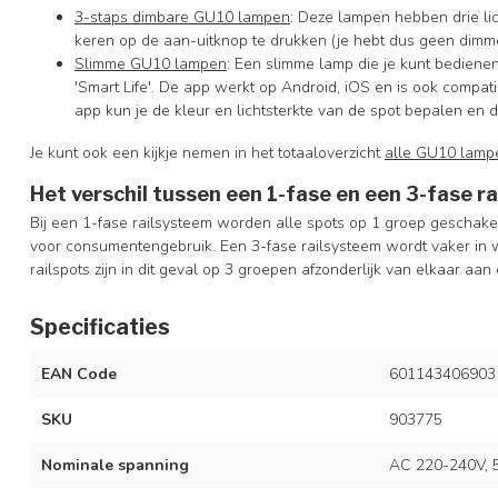
3-staps dimbare GU10 lampen
: Deze lampen hebben drie li
keren op de aan-uitknop te drukken (je hebt dus geen dimme
Slimme GU10 lampen
: Een slimme lamp die je kunt bedienen
'Smart Life'. De app werkt op Android, iOS en is ook comp
app kun je de kleur en lichtsterkte van de spot bepalen en 
Je kunt ook een kijkje nemen in het totaaloverzicht
alle GU10 lamp
Het verschil tussen een 1-fase en een 3-fase r
Bij een 1-fase railsysteem worden alle spots op 1 groep geschakel
voor consumentengebruik. Een 3-fase railsysteem wordt vaker in w
railspots zijn in dit geval op 3 groepen afzonderlijk van elkaar aan 
Specificaties
EAN Code
601143406903
SKU
903775
Nominale spanning
AC 220-240V, 