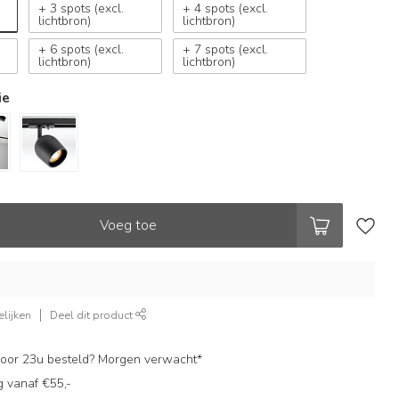
+ 3 spots (excl.
+ 4 spots (excl.
lichtbron)
lichtbron)
+ 6 spots (excl.
+ 7 spots (excl.
lichtbron)
lichtbron)
ie
Voeg toe
lijken
Deel dit product
oor 23u besteld? Morgen verwacht*
g vanaf €55,-