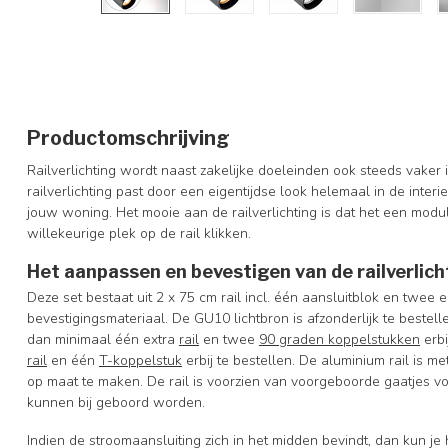
Productomschrijving
Railverlichting wordt naast zakelijke doeleinden ook steeds vaker
railverlichting past door een eigentijdse look helemaal in de inter
jouw woning. Het mooie aan de railverlichting is dat het een modul
willekeurige plek op de rail klikken.
Het aanpassen en bevestigen van de railverlich
Deze set bestaat uit 2 x 75 cm rail incl. één aansluitblok en twee
bevestigingsmateriaal. De GU10 lichtbron is afzonderlijk te bestel
dan minimaal één extra
rail
en twee
90 graden koppelstukken
erbi
rail
en één
T-koppelstuk
erbij te bestellen.
De aluminium rail is m
op maat te maken. De rail is voorzien van voorgeboorde gaatjes v
kunnen bij geboord worden.
Indien de stroomaansluiting zich in het midden bevindt, dan kun je