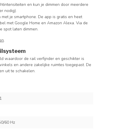
chtintensiteiten en kun je dimmen door meerdere
r nodig).
 met je smartphone. De app is gratis en heet
atibel met Google Home en Amazon Alexa. Via de
de spot laten dimmen.
en
.
ailsysteem
d waardoor de rail verfijnder en geschikter is
inkels en andere zakelijke ruimtes toegepast. De
en uit te schakelen.
1
50/60 Hz