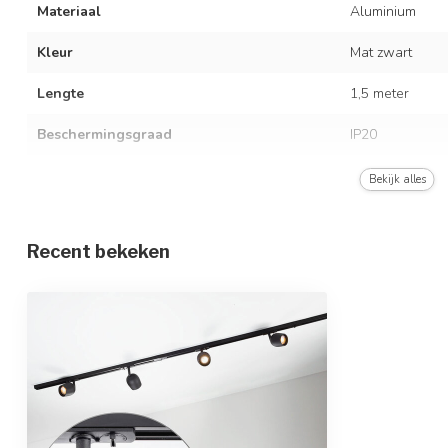
Materiaal
Aluminium
Kleur
Mat zwart
Lengte
1,5 meter
Beschermingsgraad
IP20
Met lichtbron
Bekijk alles
Type fitting
GU10
Recent bekeken