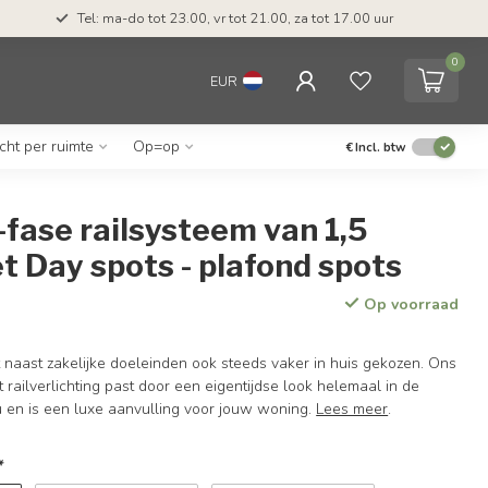
Tel: ma-do tot 23.00, vr tot 21.00, za tot 17.00 uur
0
EUR
icht per ruimte
Op=op
€
Incl. btw
fase railsysteem van 1,5
 Day spots - plafond spots
Op voorraad
t naast zakelijke doeleinden ook steeds vaker in huis gekozen. Ons
railverlichting past door een eigentijdse look helemaal in de
u en is een luxe aanvulling voor jouw woning.
Lees meer
.
*