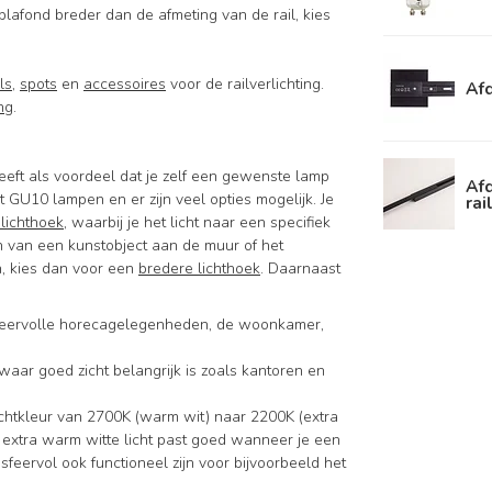
 plafond breder dan de afmeting van de rail, kies
ils
,
spots
en
accessoires
voor de railverlichting.
Afd
ng
.
eft als voordeel dat je zelf een gewenste lamp
Afd
 GU10 lampen en er zijn veel opties mogelijk. Je
rai
 lichthoek
, waarbij je het licht naar een specifiek
ten van een kunstobject aan de muur of het
n, kies dan voor een
bredere lichthoek
. Daarnaast
 sfeervolle horecagelegenheden, de woonkamer,
s waar goed zicht belangrijk is zoals kantoren en
ichtkleur van 2700K (warm wit) naar 2200K (extra
Het extra warm witte licht past goed wanneer je een
feervol ook functioneel zijn voor bijvoorbeeld het