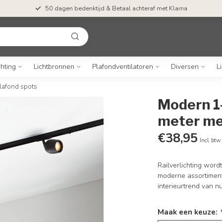
50 dagen bedenktijd & Betaal achteraf met Klarna
chting
Lichtbronnen
Plafondventilatoren
Diversen
L
plafond spots
Modern 1-
meter met
€38,95
Incl. btw
Railverlichting word
moderne assortiment 
interieurtrend van n
Maak een keuze: