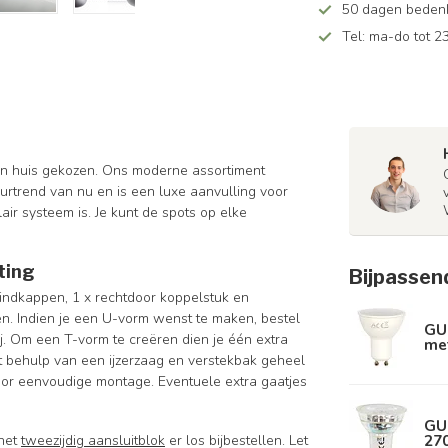
50 dagen bedenkt
Tel: ma-do tot 23
 in huis gekozen. Ons moderne assortiment
ieurtrend van nu en is een luxe aanvulling voor
air systeem is. Je kunt de spots op elke
ting
Bijpassen
 eindkappen, 1 x rechtdoor koppelstuk en
len. Indien je een U-vorm wenst te maken, bestel
GU
j. Om een T-vorm te creëren dien je één extra
met
et behulp van een ijzerzaag en verstekbak geheel
oor eenvoudige montage. Eventuele extra gaatjes
GU
270
 het
tweezijdig aansluitblok
er los bijbestellen. Let