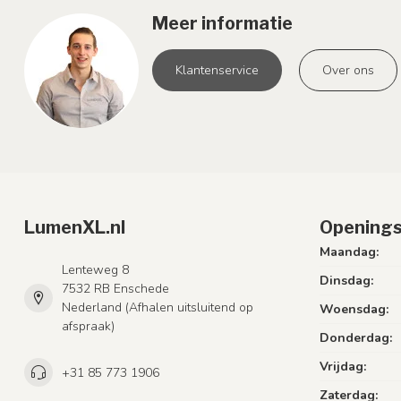
Meer informatie
Klantenservice
Over ons
LumenXL.nl
Openings
Maandag:
Lenteweg 8
Dinsdag:
7532 RB Enschede
Nederland (Afhalen uitsluitend op
Woensdag:
afspraak)
Donderdag:
Vrijdag:
+31 85 773 1906
Zaterdag: