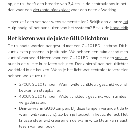
op, de rail heeft een breedte van 3,4 cm. Is de centraaldoos in het
dan voor een
vierkante afdekplaat
voor een nette afwerking.
Liever zelf een set naar wens samenstellen? Bekijk dan al onze
ra
Hulp nodig bij het aansluiten van het systeem? Bekijk de
handleidi
Het kiezen van de juiste GU10 lichtbron
De railspots worden aangevuld met een GU10 LED lichtbron. Dit he
kunt kiezen passend in je situatie. We hebben een ruim assortiment
kunt bijvoorbeeld kiezen voor een GU10 LED lamp met een
smalle
punt in de ruimte kunt laten schijnen. Denk hierbij aan het uitlich
werkblad in de keuken. Wens je het licht wat centraler te verdele
hebben we keuze uit:
2700K GU10 lampen
: Warm witte lichtkleur, geschikt voor
keuken en slaapkamer.
4000K GU10 lampen
: Witte lichtkleur, geschikt voor ruimte
vergaderzalen.
Dim-to-warm GU10 lampen
: Bij deze lampen verandert de l
warm wit/kaarslicht). Zo ben je flexibel in het lichteffect. 
knusse sfeer wilt creëren en de warm witte kleur kan naast s
lezen van een boek.