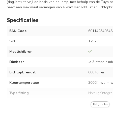
(daglicht), terwijl de basis van de lamp, met behulp van de Tuya ap
heeft een maximaal vermogen van 6 watt met 600 lumen lichtopbr
Specificaties
EAN Code
601142349546
SKU
125235
Met lichtbron
Dimbaar
Ja 3-staps dim
Lichtopbrengst
600 lumen
Kleurtemperatuur
3000K (warm wit
Type fitting
N.v.t. (geïntegr
LED vermogen
6 watt
Bekijk alles