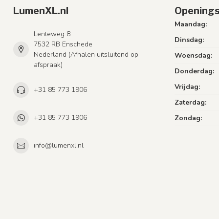
LumenXL.nl
Openings
Maandag:
Lenteweg 8
Dinsdag:
7532 RB Enschede
Nederland (Afhalen uitsluitend op
Woensdag:
afspraak)
Donderdag:
Vrijdag:
+31 85 773 1906
Zaterdag:
+31 85 773 1906
Zondag:
info@lumenxl.nl