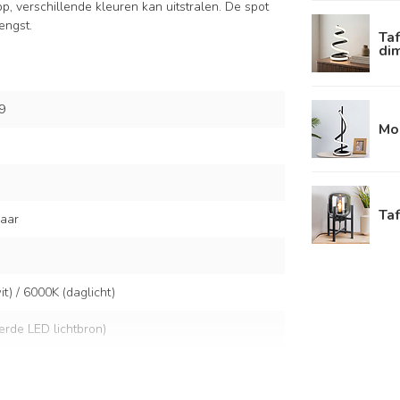
p, verschillende kleuren kan uitstralen. De spot
engst.
Taf
dim
9
Mo
Ta
baar
) / 6000K (daglicht)
eerde LED lichtbron)