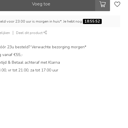
Voeg toe
ld voor 23.00 uur is morgen in huis*. Je hebt nog
18:55:51
lijken
Deel dit product
ór 23u besteld? Verwachte bezorging morgen*
g vanaf €55,-
ijd & Betaal achteraf met Klarna
.00, vr tot 21.00, za tot 17.00 uur