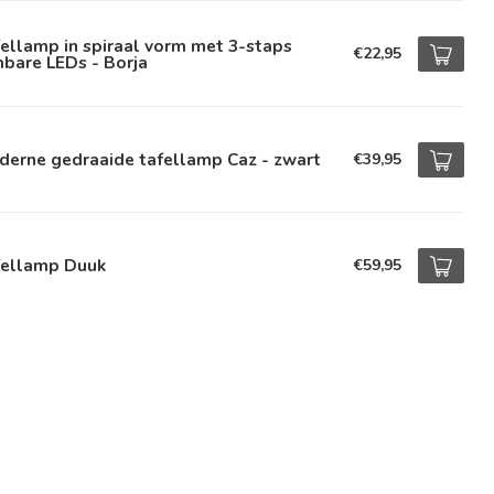
ellamp in spiraal vorm met 3-staps
€22,95
bare LEDs - Borja
derne gedraaide tafellamp Caz - zwart
€39,95
fellamp Duuk
€59,95