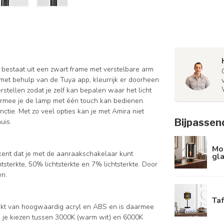
p bestaat uit een zwart frame met verstelbare arm
 met behulp van de Tuya app, kleurrijk er doorheen
rstellen zodat je zelf kan bepalen waar het licht
armee je de lamp met één touch kan bedienen.
tie. Met zo veel opties kan je met Amira niet
Bijpassen
huis.
Mo
kent dat je met de aanraakschakelaar kunt
gla
htsterkte, 50% lichtsterkte en 7% lichtsterkte. Door
en.
Ta
aakt van hoogwaardig acryl en ABS en is daarmee
kan je kiezen tussen 3000K (warm wit) en 6000K