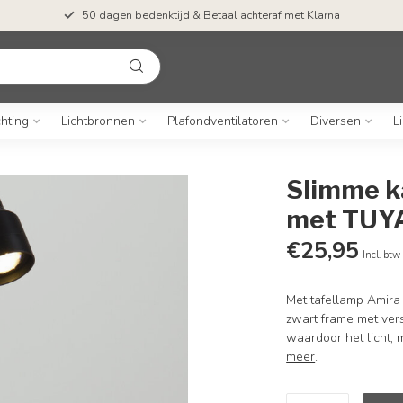
50 dagen bedenktijd & Betaal achteraf met Klarna
chting
Lichtbronnen
Plafondventilatoren
Diversen
L
Slimme k
met TUYA
€25,95
Incl. btw
Met tafellamp Amira h
zwart frame met ver
waardoor het licht, 
meer
.