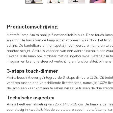
Productomschrijving
Met tafellamp Amira haal je functionaliteit in huis. Deze touch lam
en spot. De basis van de lamp is geperforeerd waardoor het licht,
schijnt. De kantelbare arm en spot zijn op meerdere manieren te ve
naartoe schijnt. Amira is voorzien van een aanraakschakelaar wa
Tevens is de lamp ook dimbaar met de ingebouwde 3-staps dim func
misgaan en breng je sfeervol verlichting en functionaliteit binnens
3-staps touch-dimmer
Amira beschikt over geïntegreerde 3-staps dimbare LEDs. Dit bete
variëren tussen drie verschillende lichtsterktes, namelijk: 100% lic
de lamp één keer kort aan te raken wissel je tussen de drie stand
Technische aspecten
Amira heeft een afmeting van 25 x 14,5 x 35 cm. De lamp is gem
zeer stevig in kwaliteit. Met de verstelbare spot in de tafellamp 