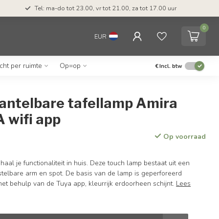
Tel: ma-do tot 23.00, vr tot 21.00, za tot 17.00 uur
0
EUR
icht per ruimte
Op=op
€
Incl. btw
antelbare tafellamp Amira
 wifi app
Op voorraad
aal je functionaliteit in huis. Deze touch lamp bestaat uit een
stelbare arm en spot. De basis van de lamp is geperforeerd
met behulp van de Tuya app, kleurrijk erdoorheen schijnt.
Lees