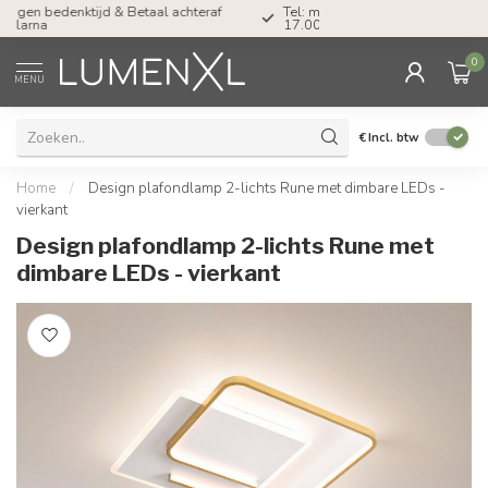
Tel: ma-do tot 23.00, vr tot 21.00, za tot
17.00 uur
0
MENU
€
Incl. btw
Home
/
Design plafondlamp 2-lichts Rune met dimbare LEDs -
vierkant
Design plafondlamp 2-lichts Rune met
dimbare LEDs - vierkant