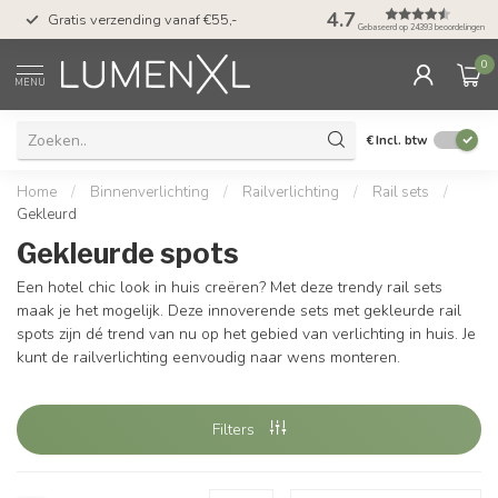
50 dagen bedenktijd &
4.7
Gratis verzending vanaf €55,-
met Klarna
Gebaseerd op 24393 beoordelingen
0
MENU
€
Incl. btw
Home
/
Binnenverlichting
/
Railverlichting
/
Rail sets
/
Gekleurd
Gekleurde spots
Een hotel chic look in huis creëren? Met deze trendy rail sets
maak je het mogelijk. Deze innoverende sets met gekleurde rail
spots zijn dé trend van nu op het gebied van verlichting in huis. Je
kunt de railverlichting eenvoudig naar wens monteren.
Filters