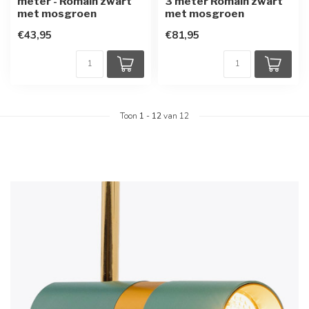
meter - Romain zwart
3 meter Romain zwart
met mosgroen
met mosgroen
€43,95
€81,95
Toon
1
-
12
van 12