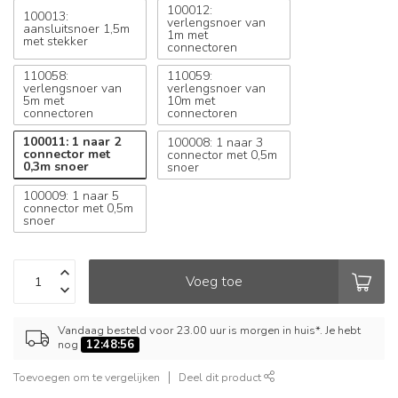
100012:
100013:
verlengsnoer van
aansluitsnoer 1,5m
1m met
met stekker
connectoren
110058:
110059:
verlengsnoer van
verlengsnoer van
5m met
10m met
connectoren
connectoren
100011: 1 naar 2
100008: 1 naar 3
connector met
connector met 0,5m
0,3m snoer
snoer
100009: 1 naar 5
connector met 0,5m
snoer
Voeg toe
Vandaag besteld voor 23.00 uur is morgen in huis*. Je hebt
nog
12:48:55
Toevoegen om te vergelijken
Deel dit product