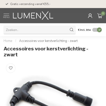
50 dagen bedenktijd &
Gratis verzending vanaf €55,-
met Klarna
0
MENU
€
Incl. btw
Home
/
Accessoires voor kerstverlichting - zwart
Accessoires voor kerstverlichting -
zwart