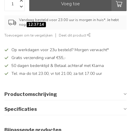
Voeg toe
Vandaag besteld voor 23.00 uur is morgen in huis*. Je hebt
nog
12:37:14
Toevoegen om te vergelijken
Deel dit product
Op werkdagen voor 23u besteld? Morgen verwacht*
Gratis verzending vanaf €55,-
50 dagen bedenktijd & Betaal achteraf met Klarna
Tel: ma-do tot 23.00, vr tot 21.00, za tot 17.00 uur
Productomschrijving
Specificaties
Bijpassende producten