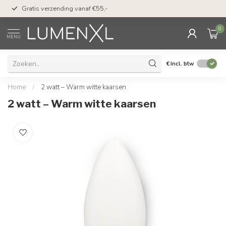
50 dagen bedenktijd &
Gratis verzending vanaf €55,-
met Klarna
0
MENU
€
Incl. btw
Home
/
2 watt – Warm witte kaarsen
2 watt – Warm witte kaarsen