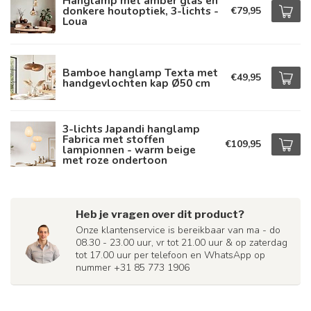
Hanglamp met amber glas en
donkere houtoptiek, 3-lichts -
€79,95
Loua
Bamboe hanglamp Texta met
€49,95
handgevlochten kap Ø50 cm
3-lichts Japandi hanglamp
Fabrica met stoffen
€109,95
lampionnen - warm beige
met roze ondertoon
Heb je vragen over dit product?
Onze klantenservice is bereikbaar van ma - do
08.30 - 23.00 uur, vr tot 21.00 uur & op zaterdag
tot 17.00 uur per telefoon en WhatsApp op
nummer +31 85 773 1906