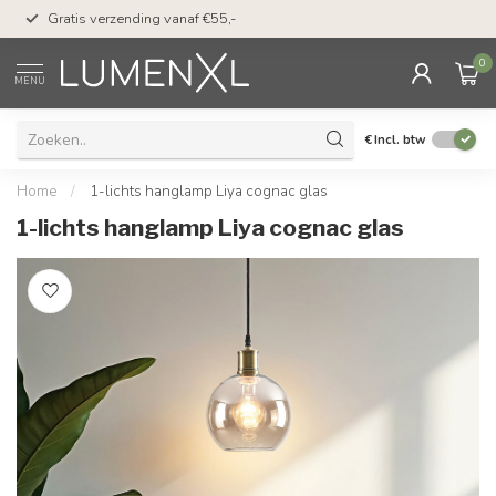
50 dagen bedenktijd &
Gratis verzending vanaf €55,-
met Klarna
0
MENU
€
Incl. btw
Home
/
1-lichts hanglamp Liya cognac glas
1-lichts hanglamp Liya cognac glas